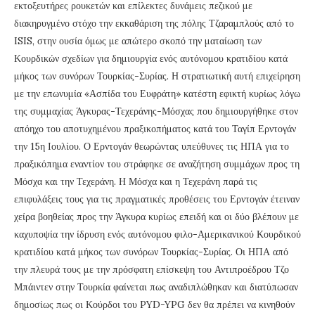
εκτοξευτήρες ρουκετών και επίλεκτες δυνάμεις πεζικού με
διακηρυγμένο στόχο την εκκαθάριση της πόλης Τζαραμπλούς από το
ISIS, στην ουσία όμως με απώτερο σκοπό την ματαίωση των
Κουρδικών σχεδίων για δημιουργία ενός αυτόνομου κρατιδίου κατά
μήκος των συνόρων Τουρκίας-Συρίας. Η στρατιωτική αυτή επιχείρηση
με την επωνυμία «Ασπίδα του Ευφράτη» κατέστη εφικτή κυρίως λόγω
της συμμαχίας Άγκυρας-Τεχεράνης-Μόσχας που δημιουργήθηκε στον
απόηχο του αποτυχημένου πραξικοπήματος κατά του Ταγίπ Ερντογάν
την 15η Ιουλίου. Ο Ερντογάν θεωρώντας υπεύθυνες τις ΗΠΑ για το
πραξικόπημα εναντίον του στράφηκε σε αναζήτηση συμμάχων προς τη
Μόσχα και την Τεχεράνη. Η Μόσχα και η Τεχεράνη παρά τις
επιφυλάξεις τους για τις πραγματικές προθέσεις του Ερντογάν έτειναν
χείρα βοηθείας προς την Άγκυρα κυρίως επειδή και οι δύο βλέπουν με
καχυποψία την ίδρυση ενός αυτόνομου φιλο-Αμερικανικού Κουρδικού
κρατιδίου κατά μήκος των συνόρων Τουρκίας-Συρίας. Οι ΗΠΑ από
την πλευρά τους με την πρόσφατη επίσκεψη του Αντιπροέδρου Τζο
Μπάιντεν στην Τουρκία φαίνεται πως αναδιπλώθηκαν και διατύπωσαν
δημοσίως πως οι Κούρδοι του PYD-YPG δεν θα πρέπει να κινηθούν