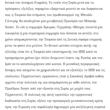
δυτικά του ποταμού Ευφράτη. Το τοπίο στη Συρία μετά και τις
πρόσφατες εξελίξεις παραμένει εξαιρετικά ρευστό αν και διαφαίνεται
πως η Τουρκία δια στόματος του πρωθυπουργού της Μπινάλι
Γιλντιρίμ θα αποδεχόταν μία μεταβατική Προεδρία του Μπασάρ
Άσαντ. Το εάν η συμμαχία Άγκυρας-Τεχεράνης-Μόσχας συνιστά μία
λυκοφιλία ή μία στρατηγική συμμαχία που δύναται να αντέξει στο
χρόνο απομακρύνοντας την Τουρκία από τη Δυτική σφαίρα επιρροής
μένει να φανεί στο μέλλον. Το θετικό ωστόσο στοιχείο αυτής της
εξέλιξης είναι ότι η Τουρκία από υποστηρικτής του ISIS κατά τα
προηγούμενα χρόνια έχει πλέον δεσμευτεί έναντι της Ρωσίας και του
Ιράν να το καταπολεμήσουν από κοινού. Η μοναδική περιφερειακή
δύναμη που απομένει να χρηματοδοτεί και να εξοπλίζει το ISIS και τις
υπόλοιπες Τζιχαντιστικές οργανώσεις είναι η Σαουδική Αραβία καθώς
εμμένει στην πολιτική της για απομάκρυνση με κάθε κόστος του
Προέδρου Άσαντ από την εξουσία στη Συρία, με μοχλό τους
Τζιχαντιστές. Η πολιτική της αυτή τορπιλίζει την ειρηνευτική
διαδικασία στη Συρία, οξύνει την προσφυγική-μεταναστευτική κρίση
προς την Ευρώπη ενώ παράλληλα δημιουργεί μία ανεξέλεγκτη στρατιά