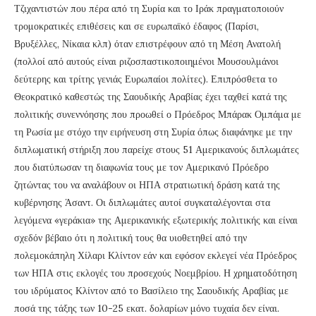
Τζιχαντιστών που πέρα από τη Συρία και το Ιράκ πραγματοποιούν
τρομοκρατικές επιθέσεις και σε ευρωπαϊκό έδαφος (Παρίσι,
Βρυξέλλες, Νίκαια κλπ) όταν επιστρέφουν από τη Μέση Ανατολή
(πολλοί από αυτούς είναι ριζοσπαστικοποιημένοι Μουσουλμάνοι
δεύτερης και τρίτης γενιάς Ευρωπαίοι πολίτες). Επιπρόσθετα το
Θεοκρατικό καθεστώς της Σαουδικής Αραβίας έχει ταχθεί κατά της
πολιτικής συνεννόησης που προωθεί ο Πρόεδρος Μπάρακ Ομπάμα με
τη Ρωσία με στόχο την ειρήνευση στη Συρία όπως διαφάνηκε με την
διπλωματική στήριξη που παρείχε στους 51 Αμερικανούς διπλωμάτες
που διατύπωσαν τη διαφωνία τους με τον Αμερικανό Πρόεδρο
ζητώντας του να αναλάβουν οι ΗΠΑ στρατιωτική δράση κατά της
κυβέρνησης Άσαντ. Οι διπλωμάτες αυτοί συγκαταλέγονται στα
λεγόμενα «γεράκια» της Αμερικανικής εξωτερικής πολιτικής και είναι
σχεδόν βέβαιο ότι η πολιτική τους θα υιοθετηθεί από την
πολεμοκάπηλη Χίλαρι Κλίντον εάν και εφόσον εκλεγεί νέα Πρόεδρος
των ΗΠΑ στις εκλογές του προσεχούς Νοεμβρίου. Η χρηματοδότηση
του ιδρύματος Κλίντον από το Βασίλειο της Σαουδικής Αραβίας με
ποσά της τάξης των 10-25 εκατ. δολαρίων μόνο τυχαία δεν είναι.