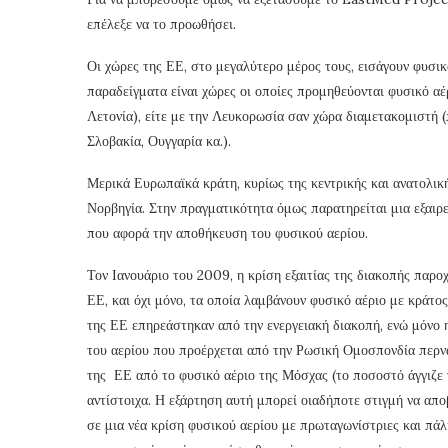
επέλεξε να το προωθήσει.
Οι χώρες της ΕΕ, στο μεγαλύτερο μέρος τους, εισάγουν φυσι
παραδείγματα είναι χώρες οι οποίες προμηθεύονται φυσικό αέρ
Λετονία), είτε με την Λευκορωσία σαν χώρα διαμετακομιστή (
Σλοβακία, Ουγγαρία κα.).
Μερικά Ευρωπαϊκά κράτη, κυρίως της κεντρικής και ανατολικ
Νορβηγία. Στην πραγματικότητα όμως παρατηρείται μια εξαιρ
που αφορά την αποθήκευση του φυσικού αερίου.
Τον Ιανουάριο του 2009, η κρίση εξαιτίας της διακοπής παρ
ΕΕ, και όχι μόνο, τα οποία λαμβάνουν φυσικό αέριο με κράτ
της ΕΕ επηρεάστηκαν από την ενεργειακή διακοπή, ενώ μόνο 
του αερίου που προέρχεται από την Ρωσική Ομοσπονδία περνά
της ΕΕ από το φυσικό αέριο της Μόσχας (το ποσοστό άγγιζε 
αντίστοιχα. Η εξάρτηση αυτή μπορεί οιαδήποτε στιγμή να απο
σε μια νέα κρίση φυσικού αερίου με πρωταγωνίστριες και πάλ