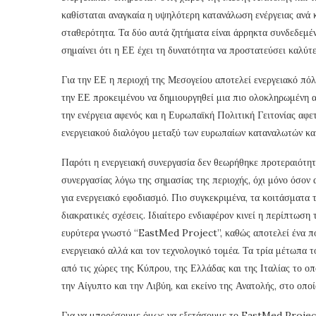
καθίσταται αναγκαία η υψηλότερη κατανάλωση ενέργειας ανά κ
σταθερότητα. Τα δύο αυτά ζητήματα είναι άρρηκτα συνδεδεμέ
σημαίνει ότι η ΕΕ έχει τη δυνατότητα να προστατεύσει καλύτε
Για την ΕΕ η περιοχή της Μεσογείου αποτελεί ενεργειακό πό
την ΕΕ προκειμένου να δημιουργηθεί μια πιο ολοκληρωμένη α
την ενέργεια αφενός και η Ευρωπαϊκή Πολιτική Γειτονίας αφ
ενεργειακού διαλόγου μεταξύ των ευρωπαίων καταναλωτών κα
Παρότι η ενεργειακή συνεργασία δεν θεωρήθηκε προτεραιότητ
συνεργασίας λόγω της σημασίας της περιοχής, όχι μόνο όσον
για ενεργειακό εφοδιασμό. Πιο συγκεκριμένα, τα κοιτάσματα 
διακρατικές σχέσεις. Ιδιαίτερο ενδιαφέρον κινεί η περίπτω
ευρύτερα γνωστό “EastMed Project”, καθώς αποτελεί ένα πολ
ενεργειακό αλλά και τον τεχνολογικό τομέα. Τα τρία μέτωπα 
από τις χώρες της Κύπρου, της Ελλάδας και της Ιταλίας το 
την Αίγυπτο και την Λιβύη, και εκείνο της Ανατολής, στο οπο
Για να μπορέσουμε όμως να εξετάσουμε το EastMed Project,