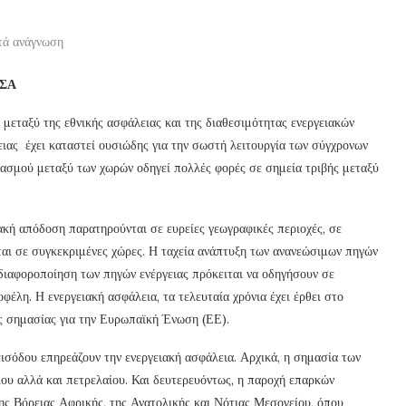
τά ανάγνωση
ΙΣΑ
η μεταξύ της εθνικής ασφάλειας και της διαθεσιμότητας ενεργειακών
ιας έχει καταστεί ουσιώδης για την σωστή λειτουργία των σύγχρονων
ιασμού μεταξύ των χωρών οδηγεί πολλές φορές σε σημεία τριβής μεταξύ
ιακή απόδοση παρατηρούνται σε ευρείες γεωγραφικές περιοχές, σε
ται σε συγκεκριμένες χώρες. Η ταχεία ανάπτυξη των ανανεώσιμων πηγών
 διαφοροποίηση των πηγών ενέργειας πρόκειται να οδηγήσουν σε
φέλη. Η ενεργειακή ασφάλεια, τα τελευταία χρόνια έχει έρθει στο
ς σημασίας για την Ευρωπαϊκή Ένωση (ΕΕ).
ισόδου επηρεάζουν την ενεργειακή ασφάλεια. Αρχικά, η σημασία των
ου αλλά και πετρελαίου. Και δευτερευόντως, η παροχή επαρκών
ης Βόρειας Αφρικής, της Ανατολικής και Νότιας Μεσογείου, όπου