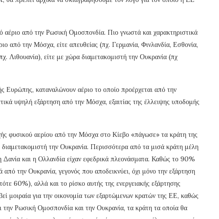
κό αέριο από την Ρωσική Ομοσπονδία. Πιο γνωστά και χαρακτηριστικά
ιο από την Μόσχα, είτε απευθείας (πχ. Γερμανία, Φινλανδία, Εσθονία,
πχ. Λιθουανία), είτε με χώρα διαμετακομιστή την Ουκρανία (πχ
ής Ευρώπης, καταναλώνουν αέριο το οποίο προέρχεται από την
ετικά υψηλή εξάρτηση από την Μόσχα, εξαιτίας της έλλειψης υποδομής
οχής φυσικού αερίου από την Μόσχα στο Κίεβο «πάγωσε» τα κράτη της
ος διαμετακομιστή την Ουκρανία. Περισσότερα από τα μισά κράτη μέλη
η Δανία και η Ολλανδία είχαν εφεδρικά πλεονάσματα. Καθώς το 90%
 από την Ουκρανία, γεγονός που αποδεικνύει, όχι μόνο την εξάρτηση
τότε 60%), αλλά και το ρίσκο αυτής της ενεργειακής εξάρτησης
βεί μοιραία για την οικονομία των εξαρτώμενων κρατών της ΕΕ, καθώς
ι την Ρωσική Ομοσπονδία και την Ουκρανία, τα κράτη τα οποία θα