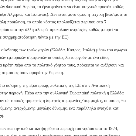
ν Φυσικού Αερίου, το έργο φαίνεται να είναι «τεχνικά εφικτό» καθώς
ξύ Αλγερίας και Ισπανίας). Δεν είναι μόνο όμως η τεχνική βιωσιμότητα
εγάλη πρόκληση, το οποίο κόστος υπολογίζεται περίπου στα 7
αερίου από την άλλη πλευρά, προκαλούν ανησυχίες καθώς μπορεί να
(σε συγχρηματοδότηση πάντα με την ΕΕ).
σύνδεσης των τριών χωρών (Ελλάδα, Κύπρος, Ιταλία) μέσω του αγωγού
σών εμπορικών συμφωνιών οι οποίες λειτουργούν με ένα είδος
 κράτη πέρα από το πολιτικό γόητρο τους, πρόκειται να αυξήσουν και
ής σημασίας όσον αφορά την Ευρώπη.
ίο άσκησης της εξωτερικής πολιτικής της ΕΕ στην Ανατολική
στην περιοχή. Πέρα από την συλλογική Ευρωπαϊκή πολιτική η Ελλάδα
ν σε τοπικές τριμερείς ή διμερείς συμφωνίες/συμμαχίες, οι οποίες θα
ύμενης ανερχόμενης μεγάλης δύναμης, ενώ παράλληλα ενισχύει κατ’
χή.
ων και την υπό κατάληψη βόρεια περιοχή του νησιού από το 1974,
αι να γίνει ένας ισχυρός παράγοντας στην περιοχή, αντιμετωπίζοντας