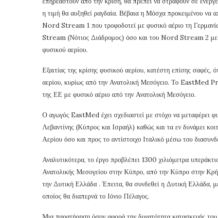
επηρεαστούν από την κρίση, θα πρέπει να στραφούν σε ενεργει
η τιμή θα αυξηθεί ραγδαία. Βέβαια η Μόσχα προκειμένου να α
Nord Stream 1 που τροφοδοτεί με φυσικό αέριο τη Γερμανία
Stream (Νότιος Διάδρομος) όσο και του Nord Stream 2 με τ
φυσικού αερίου.
Εξαιτίας της κρίσης φυσικού αερίου, κατέστη επίσης σαφές, ό
αερίου, κυρίως από την Ανατολική Μεσόγειο. Το EastMed Pr
της ΕΕ με φυσικό αέριο από την Ανατολική Μεσόγειο.
Ο αγωγός EastMed έχει σχεδιαστεί με στόχο να μεταφέρει φυ
Λεβαντίνης (Κύπρος και Ισραήλ) καθώς και τα εν δυνάμει κ
Αερίου όσο και προς το αντίστοιχο Ιταλικό μέσω του διασ
Αναλυτικότερα, το έργο προβλέπει 1300 χιλιόμετρα υπεράκτιο
Ανατολικής Μεσογείου στην Κύπρο, από την Κύπρο στην Κρή
την Δυτική Ελλάδα . Έπειτα, θα συνδεθεί η Δυτική Ελλάδα, μ
οποίος θα διαπερνά το Ιόνιο Πέλαγος.
Μια παρατήρηση όσον αφορά την δυνατότητα κατασκευής του α