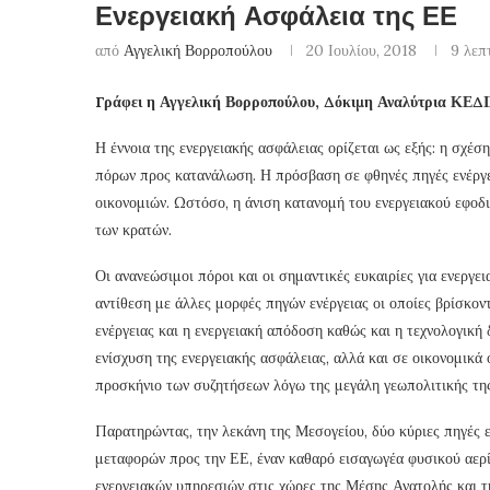
Ενεργειακή Ασφάλεια της ΕΕ
από
Αγγελική Βορροπούλου
20 Ιουλίου, 2018
9 λεπ
Γράφει η Αγγελική Βορροπούλου, Δόκιμη Αναλύτρια ΚΕΔ
Η έννοια της ενεργειακής ασφάλειας ορίζεται ως εξής: η σχέσ
πόρων προς κατανάλωση. Η πρόσβαση σε φθηνές πηγές ενέργε
οικονομιών. Ωστόσο, η άνιση κατανομή του ενεργειακού εφοδ
των κρατών.
Οι ανανεώσιμοι πόροι και οι σημαντικές ευκαιρίες για ενεργε
αντίθεση με άλλες μορφές πηγών ενέργειας οι οποίες βρίσκον
ενέργειας και η ενεργειακή απόδοση καθώς και η τεχνολογική
ενίσχυση της ενεργειακής ασφάλειας, αλλά και σε οικονομικά ο
προσκήνιο των συζητήσεων λόγω της μεγάλη γεωπολιτικής τη
Παρατηρώντας, την λεκάνη της Μεσογείου, δύο κύριες πηγές ε
μεταφορών προς την ΕΕ, έναν καθαρό εισαγωγέα φυσικού αερί
ενεργειακών υπηρεσιών στις χώρες της Μέσης Ανατολής και τ