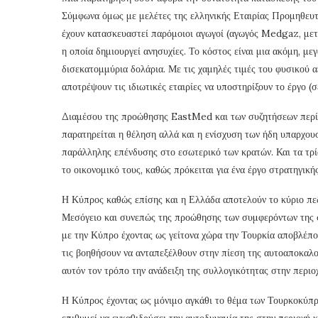
Σύμφωνα όμως με μελέτες της ελληνικής Εταιρίας Προμηθευτώ
έχουν κατασκευαστεί παρόμοιοι αγωγοί (αγωγός Medgaz, μετα
η οποία δημιουργεί ανησυχίες. Το κόστος είναι μια ακόμη, μ
δισεκατομμύρια δολάρια. Με τις χαμηλές τιμές του φυσικού 
αποτρέψουν τις ιδιωτικές εταιρίες να υποστηρίξουν το έργο 
Διαμέσου της προώθησης EastMed και των συζητήσεων περί 
παρατηρείται η θέληση αλλά και η ενίσχυση των ήδη υπαρχου
παράλληλης επένδυσης στο εσωτερικό των κρατών. Και τα τρία
το οικονομικό τους, καθώς πρόκειται για ένα έργο στρατηγικ
Η Κύπρος καθώς επίσης και η Ελλάδα αποτελούν το κύριο πεδ
Μεσόγειο και συνεπώς της προώθησης των συμφερόντων της 
με την Κύπρο έχοντας ως γείτονα χώρα την Τουρκία αποβλέπου
τις βοηθήσουν να ανταπεξέλθουν στην πίεση της αυτοαποκαλο
αυτόν τον τρόπο την ανάδειξη της συλλογικότητας στην περιο
Η Κύπρος έχοντας ως μόνιμο αγκάθι το θέμα των Τουρκοκύπρι
επιθυμεί να εγκαθιδρύσει την αυτοδυναμία της στην περιοχή κ