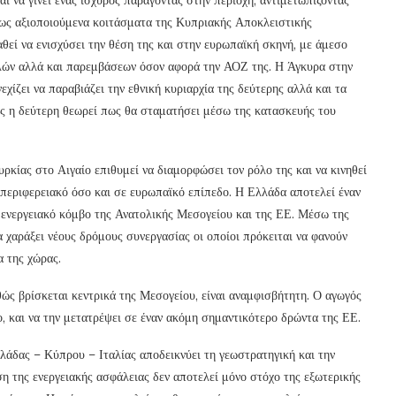
τως αξιοποιούμενα κοιτάσματα της Κυπριακής Αποκλειστικής
εί να ενισχύσει την θέση της και στην ευρωπαϊκή σκηνή, με άμεσο
λών αλλά και παρεμβάσεων όσον αφορά την ΑΟΖ της. Η Άγκυρα στην
χίζει να παραβιάζει την εθνική κυριαρχία της δεύτερης αλλά και τα
ίες η δεύτερη θεωρεί πως θα σταματήσει μέσω της κατασκευής του
ρκίας στο Αιγαίο επιθυμεί να διαμορφώσει τον ρόλο της και να κινηθεί
ε περιφερειακό όσο και σε ευρωπαϊκό επίπεδο. Η Ελλάδα αποτελεί έναν
ενεργειακό κόμβο της Ανατολικής Μεσογείου και της ΕΕ. Μέσω της
α χαράξει νέους δρόμους συνεργασίας οι οποίοι πρόκειται να φανούν
α της χώρας.
θώς βρίσκεται κεντρικά της Μεσογείου, είναι αναμφισβήτητη. Ο αγωγός
, και να την μετατρέψει σε έναν ακόμη σημαντικότερο δρώντα της ΕΕ.
λάδας – Κύπρου – Ιταλίας αποδεικνύει τη γεωστρατηγική και την
η της ενεργειακής ασφάλειας δεν αποτελεί μόνο στόχο της εξωτερικής