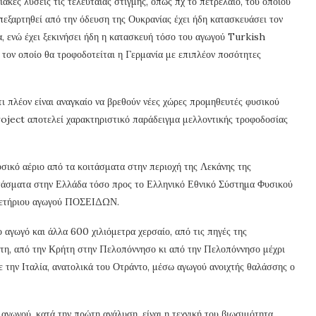
ακές λύσεις τις τελευταίας στιγμής, όπως πχ το πετρέλαιο, του οποίου
πεξαρτηθεί από την όδευση της Ουκρανίας έχει ήδη κατασκευάσει τον
, ενώ έχει ξεκινήσει ήδη η κατασκευή τόσο του αγωγού Turkish
ον οποίο θα τροφοδοτείται η Γερμανία με επιπλέον ποσότητες
τι πλέον είναι αναγκαίο να βρεθούν νέες χώρες προμηθευτές φυσικού
oject αποτελεί χαρακτηριστικό παράδειγμα μελλοντικής τροφοδοσίας
σικό αέριο από τα κοιτάσματα στην περιοχή της Λεκάνης της
οιτάσματα στην Ελλάδα τόσο προς το Ελληνικό Εθνικό Σύστημα Φυσικού
υνδετήριου αγωγού ΠΟΣΕΙΔΩΝ.
 αγωγό και άλλα 600 χιλιόμετρα χερσαίο, από τις πηγές της
τη, από την Κρήτη στην Πελοπόννησο κι από την Πελοπόννησο μέχρι
ε την Ιταλία, ανατολικά του Οτράντο, μέσω αγωγού ανοιχτής θαλάσσης ο
γωγού, κατά την πρώτη ανάλυση, είναι η τεχνική του βιωσιμότητα.