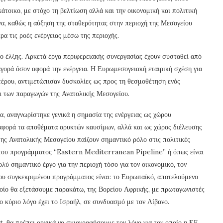
άτοικο, με στόχο τη βελτίωση αλλά και την οικονομική και πολιτική
να, καθώς η αύξηση της σταθερότητας στην περιοχή της Μεσογείου
ρα τις ροές ενέργειας μέσω της περιοχής.
λο έλξης. Αρκετά έργα περιφερειακής συνεργασίας έχουν συσταθεί από
γορά όσον αφορά την ενέργεια. Η Ευρωμεσογειακή εταιρική σχέση για
ετέρου, αντιμετώπισαν δυσκολίες ως προς τη θεσμοθέτηση ενός
ι των παραγωγών της Ανατολικής Μεσογείου.
α, αναγνωρίστηκε γενικά η σημασία της ενέργειας ως χώρου
 αφορά τα αποθέματα ορυκτών καυσίμων, αλλά και ως χώρος διέλευσης
της Ανατολικής Μεσογείου παίζουν σημαντικό ρόλο στις πολιτικές
ση του προγράμματος “Eastern Mediterranean Pipeline” ή όπως είναι
ύ σημαντικό έργο για την περιοχή τόσο για τον οικονομικό, τον
του συγκεκριμένου προγράμματος είναι: το Ευρωπαϊκό, αποτελούμενο
οποίο θα εξετάσουμε παρακάτω, της Βορείου Αφρικής, με πρωταγωνιστές
ίο κύριο λόγο έχει το Ισραήλ, σε συνδυασμό με τον Λίβανο.
 θα πρέπει αρχικά να σκιαγραφήσουμε τον λόγο για τον οποίο η ΕΕ