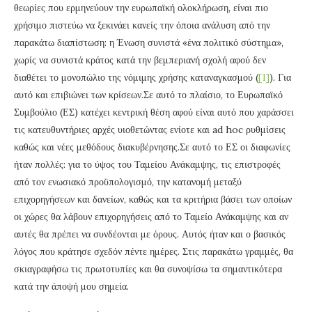
θεωρίες που ερμηνεύουν την ευρωπαϊκή ολοκλήρωση, είναι πιο
χρήσιμο πιστεύω να ξεκινάει κανείς την όποια ανάλυση από την
παρακάτω διαπίστωση: η Ένωση συνιστά «ένα πολιτικό σύστημα»,
χωρίς να συνιστά κράτος κατά την βεμπεριανή σχολή αφού δεν
διαθέτει το μονοπώλιο της νόμιμης χρήσης καταναγκασμού (
[1]
). Για
αυτό και επιβιώνει των κρίσεων.Σε αυτό το πλαίσιο, το Ευρωπαϊκό
Συμβούλιο (ΕΣ) κατέχει κεντρική θέση αφού είναι αυτό που χαράσσει
τις κατευθυντήριες αρχές υιοθετώντας ενίοτε και ad hoc ρυθμίσεις
καθώς και νέες μεθόδους διακυβέρνησης.Σε αυτό το ΕΣ οι διαφωνίες
ήταν πολλές: για το ύψος του Ταμείου Ανάκαμψης, τις επιστροφές
από τον ενωσιακό προϋπολογισμό, την κατανομή μεταξύ
επιχορηγήσεων και δανείων, καθώς και τα κριτήρια βάσει των οποίων
οι χώρες θα λάβουν επιχορηγήσεις από το Ταμείο Ανάκαμψης και αν
αυτές θα πρέπει να συνδέονται με όρους. Αυτός ήταν και ο βασικός
λόγος που κράτησε σχεδόν πέντε ημέρες. Στις παρακάτω γραμμές, θα
σκιαγραφήσω τις πρωτοτυπίες και θα συνοψίσω τα σημαντικότερα
κατά την άποψή μου σημεία.