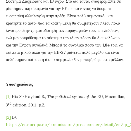
Σύστημα Διαχείρισης και Ελέγχου. Στο δια ταύτα, αναφερόμαστε σε
μία σημαντική συμφωνία για την ΕΕ περιμένοντας να δούμε τη
ευρωπαϊκή αλληλεγγύη στην πράξη. Είναι πολύ σημαντικό -και
κρατήστε το αυτό-πως τα κράτη-μέλη θα συμμετέχουν πλέον πολύ
λιγότερο στην χρηματοδότηση των παραγωγικών τους επενδύσεων,
ενώ μακροπρόθεσμα το σύστημα των ιδίων πόρων θα διευκολύνουν
και την Ένωση συνολικά. Μπορεί το συνολικό ποσό των 1,84 τρις να
φαίνεται μικρό αλλά για την ΕΕ-27 φαίνεται πολύ μεγάλο και είναι
πολύ σημαντικό που η όποια συμφωνία δεν μεταφέρθηκε στο μέλλον.
Υποσημειώσεις
[1]
Hix S.-Hoyland B.,
The political system of the EU
, Macmillan,
rd
3
edition, 2011, p.2.
[2]
Βλ.
https://ec.europa.eu/commission/presscorner/detail/en/ip