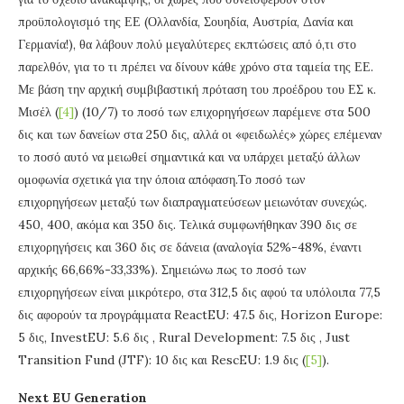
προϋπολογισμό της ΕΕ (Ολλανδία, Σουηδία, Αυστρία, Δανία και
Γερμανία!), θα λάβουν πολύ μεγαλύτερες εκπτώσεις από ό,τι στο
παρελθόν, για το τι πρέπει να δίνουν κάθε χρόνο στα ταμεία της ΕΕ.
Με βάση την αρχική συμβιβαστική πρόταση του προέδρου του ΕΣ κ.
Μισέλ (
[4]
) (10/7) το ποσό των επιχορηγήσεων παρέμενε στα 500
δις και των δανείων στα 250 δις, αλλά οι «φειδωλές» χώρες επέμεναν
το ποσό αυτό να μειωθεί σημαντικά και να υπάρχει μεταξύ άλλων
ομοφωνία σχετικά για την όποια απόφαση.Το ποσό των
επιχορηγήσεων μεταξύ των διαπραγματεύσεων μειωνόταν συνεχώς.
450, 400, ακόμα και 350 δις. Τελικά συμφωνήθηκαν 390 δις σε
επιχορηγήσεις και 360 δις σε δάνεια (αναλογία 52%-48%, έναντι
αρχικής 66,66%-33,33%). Σημειώνω πως το ποσό των
επιχορηγήσεων είναι μικρότερο, στα 312,5 δις αφού τα υπόλοιπα 77,5
δις αφορούν τα προγράμματα ReactEU: 47.5 δις, Horizon Europe:
5 δις, InvestEU: 5.6 δις , Rural Development: 7.5 δις , Just
Transition Fund (JTF): 10 δις και RescEU: 1.9 δις (
[5]
).
Next
EU
Generation