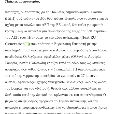
Παίκτες αρνησικυρίας
Καταρχάς, οι προτάσεις για το Πολυετές Δημοσιονομικό Πλαίσιο
(ΠΔΠ) συζητούνταν σχεδόν δύο χρόνια. Παρόλο που το ποσό είναι σε
σχέση με το σύνολο του ΑΕΠ της ΕΕ μικρό, δεν παύει για αρκετά
κράτη-μέλη να αποτελεί μία συνεισφορά της τάξης του 5% περίπου
του ΑΕΠ τους.Ήταν όμως το νέο μέσο ανάκαμψης (Next EU
Generation
[2]
) που πρότεινε η Ευρωπαϊκή Επιτροπή με την
υποστήριξη του Γαλλογερμανικού Άξονα, που πυροδότησε πολλαπλές
αντιδράσεις.Οι λεγόμενες «φειδωλές» χώρες (Ολλανδία, Αυστρία,
Σουηδία, Δανία + Φιλανδία) έπαιξαν καλά το ρόλο τους ως «παίκτες
αρνησικυρίας» καθορίζοντας την διαδικασία
[3]
.Η διαπραγματευτική
τακτική της γερμανικής προεδρίας να χωριστούν οι 27 σε πέντε
ομάδες («φειδωλές», «χώρες Visegrad», «Βαλτικής», «λοιπές χώρες
του Βορρά» και του «Νότου»), θεωρώ πως μάλλον δυσκόλεψε τη
διαδικασία παρά την διευκόλυνε, κρίνοντας εκ του αποτελέσματος.Ο
μεγάλος συμβιβασμός αφορούσε το Ταμείο Ανάκαμψης και την
αναλογία επιχορηγήσεων-δανείων. Για να εξασφαλιστεί η υποστήριξη
για το σχέδιο ανάκαμψης, οι χώρες που συνεισφέρουν στον