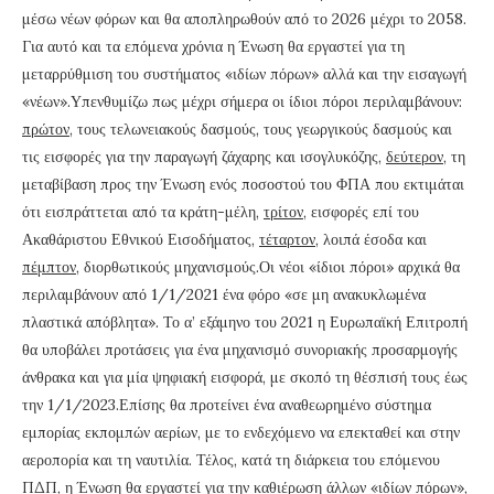
μέσω νέων φόρων και θα αποπληρωθούν από το 2026 μέχρι το 2058.
Για αυτό και τα επόμενα χρόνια η Ένωση θα εργαστεί για τη
μεταρρύθμιση του συστήματος «ιδίων πόρων» αλλά και την εισαγωγή
«νέων».Υπενθυμίζω πως μέχρι σήμερα οι ίδιοι πόροι περιλαμβάνουν:
πρώτον
, τους τελωνειακούς δασμούς, τους γεωργικούς δασμούς και
τις εισφορές για την παραγωγή ζάχαρης και ισογλυκόζης,
δεύτερον
, τη
μεταβίβαση προς την Ένωση ενός ποσοστού του ΦΠΑ που εκτιμάται
ότι εισπράττεται από τα κράτη-μέλη,
τρίτον
, εισφορές επί του
Ακαθάριστου Εθνικού Εισοδήματος,
τέταρτον
, λοιπά έσοδα και
πέμπτον
, διορθωτικούς μηχανισμούς.Οι νέοι «ίδιοι πόροι» αρχικά θα
περιλαμβάνουν από 1/1/2021 ένα φόρο «σε μη ανακυκλωμένα
πλαστικά απόβλητα». Το α’ εξάμηνο του 2021 η Ευρωπαϊκή Επιτροπή
θα υποβάλει προτάσεις για ένα μηχανισμό συνοριακής προσαρμογής
άνθρακα και για μία ψηφιακή εισφορά, με σκοπό τη θέσπισή τους έως
την 1/1/2023.Επίσης θα προτείνει ένα αναθεωρημένο σύστημα
εμπορίας εκπομπών αερίων, με το ενδεχόμενο να επεκταθεί και στην
αεροπορία και τη ναυτιλία. Τέλος, κατά τη διάρκεια του επόμενου
ΠΔΠ, η Ένωση θα εργαστεί για την καθιέρωση άλλων «ιδίων πόρων»,