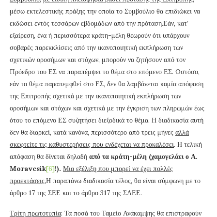
μέσω εκτελεστικής πράξης την οποία το Συμβούλιο θα επιδιώκει να
εκδώσει εντός τεσσάρων εβδομάδων από την πρόταση.Εάν, κατ’
εξαίρεση, ένα ή περισσότερα κράτη-μέλη θεωρούν ότι υπάρχουν
σοβαρές παρεκκλίσεις από την ικανοποιητική εκπλήρωση των
σχετικών οροσήμων και στόχων, μπορούν να ζητήσουν από τον
Πρόεδρο του ΕΣ να παραπέμψει το θέμα στο επόμενο ΕΣ. Ωστόσο,
εάν το θέμα παραπεμφθεί στο ΕΣ, δεν θα λαμβάνεται καμία απόφαση
της Επιτροπής σχετικά με την ικανοποιητική εκπλήρωση των
οροσήμων και στόχων και σχετικά με την έγκριση των πληρωμών έως
ότου το επόμενο ΕΣ συζητήσει διεξοδικά το θέμα. Η διαδικασία αυτή
δεν θα διαρκεί, κατά κανόνα, περισσότερο από τρεις μήνες
αλλά
σκεφτείτε τις καθυστερήσεις που ενδέχεται να προκαλέσει
. Η τελική
απόφαση θα δίνεται δηλαδή
από τα κράτη-μέλη (χαμογελάει ο Α.
Moravcsik
[6]
!).
Μια εξέλιξη που μπορεί να έχει πολλές
προεκτάσεις.
Η παραπάνω διαδικασία τέλος, θα είναι σύμφωνη με το
άρθρο 17 της ΣΕΕ και το άρθρο 317 της ΣΛΕΕ.
Τρίτη πρωτοτυπία
: Τα ποσά του Ταμείο Ανάκαμψης θα επιστραφούν