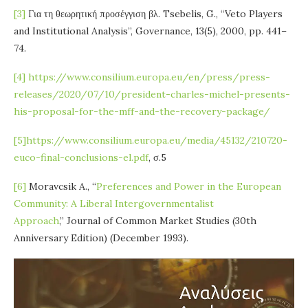
[3]
Για τη θεωρητική προσέγγιση βλ. Tsebelis, G., “Veto Players
and Institutional Analysis”, Governance, 13(5), 2000, pp. 441–
74.
[4]
https://www.consilium.europa.eu/en/press/press-
releases/2020/07/10/president-charles-michel-presents-
his-proposal-for-the-mff-and-the-recovery-package/
[5]
https://www.consilium.europa.eu/media/45132/210720-
euco-final-conclusions-el.pdf
, σ.5
[6]
Moravcsik A., “
Preferences and Power in the European
Community: A Liberal Intergovernmentalist
Approach
,” Journal of Common Market Studies (30th
Anniversary Edition) (December 1993).