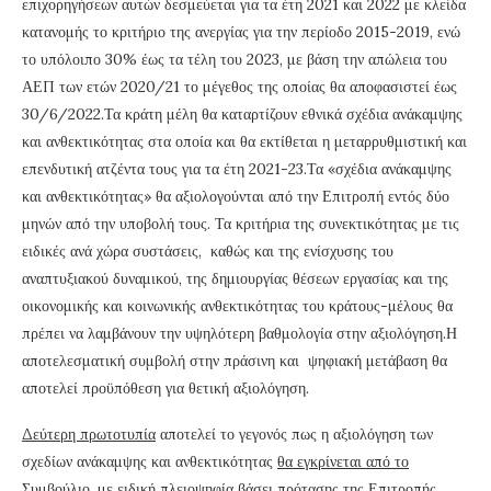
επιχορηγήσεων αυτών δεσμεύεται για τα έτη 2021 και 2022 με κλείδα
κατανομής το κριτήριο της ανεργίας για την περίοδο 2015-2019, ενώ
το υπόλοιπο 30% έως τα τέλη του 2023, με βάση την απώλεια του
ΑΕΠ των ετών 2020/21 το μέγεθος της οποίας θα αποφασιστεί έως
30/6/2022.Τα κράτη μέλη θα καταρτίζουν εθνικά σχέδια ανάκαμψης
και ανθεκτικότητας στα οποία και θα εκτίθεται η μεταρρυθμιστική και
επενδυτική ατζέντα τους για τα έτη 2021-23.Τα «σχέδια ανάκαμψης
και ανθεκτικότητας» θα αξιολογούνται από την Επιτροπή εντός δύο
μηνών από την υποβολή τους. Τα κριτήρια της συνεκτικότητας με τις
ειδικές ανά χώρα συστάσεις, καθώς και της ενίσχυσης του
αναπτυξιακού δυναμικού, της δημιουργίας θέσεων εργασίας και της
οικονομικής και κοινωνικής ανθεκτικότητας του κράτους-μέλους θα
πρέπει να λαμβάνουν την υψηλότερη βαθμολογία στην αξιολόγηση.Η
αποτελεσματική συμβολή στην πράσινη και ψηφιακή μετάβαση θα
αποτελεί προϋπόθεση για θετική αξιολόγηση.
Δεύτερη πρωτοτυπία
αποτελεί το γεγονός πως η αξιολόγηση των
σχεδίων ανάκαμψης και ανθεκτικότητας
θα εγκρίνεται από το
Συμβούλιο
,
με ειδική πλειοψηφία βάσει πρότασης της Επιτροπής
,