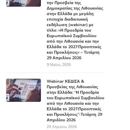
την Πρεσβεία της
Μακελειό στο Πακιστάν-
Κρίσιμη η βελτίωση τ
Δημοκρατίας της Λιθουανίας
Τουλάχιστον 65 νεκροί από
ανταλλαγής πληροφορ
στην Ελλάδα με μεγάλη
επίθεση καμικάζι σε...
επιτυχία διαδικτυακή
24 Μαρτίου, 2016
εκδήλωση (webinar) με
28 Μαρτίου, 2016
τίτλο: «Η Προεδρία του
Ευρωπαϊκού Συμβουλίου
από την Λιθουανία και την
Ελλάδα το 2027:Προοπτικές
και Προκλήσεις» – Τετάρτη
29 Απριλίου 2026
9 Μαΐου, 2026
Webinar ΚΕΔΙΣΑ &
Πρεσβείας της Λιθουανίας
στην Ελλάδα: “Η Προεδρία
του Ευρωπαϊκού Συμβουλίου
από την Λιθουανία και την
Ελλάδα το 2027:Προοπτικές
και Προκλήσεις”-Τετάρτη 29
Απριλίου 2026
20 Απριλίου, 2026