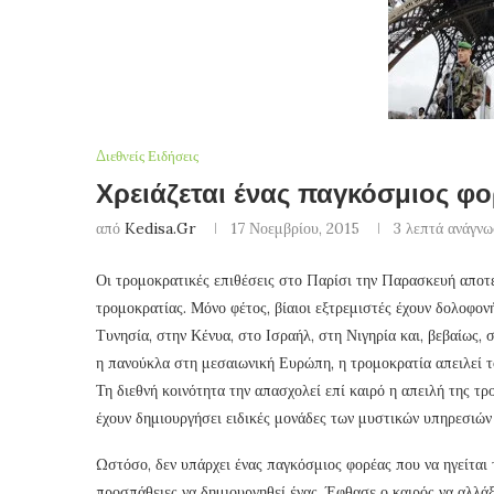
Διεθνείς Ειδήσεις
Χρειάζεται ένας παγκόσμιος φο
από
Kedisa.gr
17 Νοεμβρίου, 2015
3 λεπτά ανάγν
Οι τρομοκρατικές επιθέσεις στο Παρίσι την Παρασκευή αποτ
τρομοκρατίας. Μόνο φέτος, βίαιοι εξτρεμιστές έχουν δολοφον
Τυνησία, στην Κένυα, στο Ισραήλ, στη Νιγηρία και, βεβαίως,
η πανούκλα στη μεσαιωνική Ευρώπη, η τρομοκρατία απειλεί το
Τη διεθνή κοινότητα την απασχολεί επί καιρό η απειλή της τ
έχουν δημιουργήσει ειδικές μονάδες των μυστικών υπηρεσιών 
Ωστόσο, δεν υπάρχει ένας παγκόσμιος φορέας που να ηγείται
προσπάθειες να δημιουργηθεί ένας. Έφθασε ο καιρός να αλλάξ