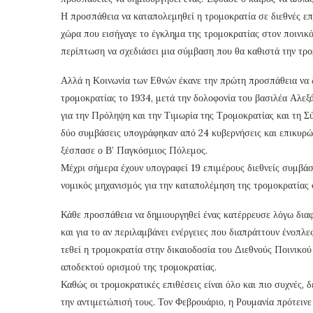
Η προσπάθεια να καταπολεμηθεί η τρομοκρατία σε διεθνές επ
χώρα που εισήγαγε το έγκλημα της τρομοκρατίας στον ποινικό
περίπτωση να σχεδιάσει μια σύμβαση που θα καθιστά την τρο
Αλλά η Κοινωνία των Εθνών έκανε την πρώτη προσπάθεια να δ
τρομοκρατίας το 1934, μετά την δολοφονία του βασιλέα Αλεξ
για την Πρόληψη και την Τιμωρία της Τρομοκρατίας και τη Σύ
δύο συμβάσεις υπογράφηκαν από 24 κυβερνήσεις και επικυρώθ
ξέσπασε ο Β’ Παγκόσμιος Πόλεμος.
Μέχρι σήμερα έχουν υπογραφεί 19 επιμέρους διεθνείς συμβάσε
νομικός μηχανισμός για την καταπολέμηση της τρομοκρατίας σ
Κάθε προσπάθεια να δημιουργηθεί ένας κατέρρευσε λόγω διαφ
και για το αν περιλαμβάνει ενέργειες που διαπράττουν ένοπλε
τεθεί η τρομοκρατία στην δικαιοδοσία του Διεθνούς Ποινικο
αποδεκτού ορισμού της τρομοκρατίας.
Καθώς οι τρομοκρατικές επιθέσεις είναι όλο και πιο συχνές, 
την αντιμετώπισή τους. Τον Φεβρουάριο, η Ρουμανία πρότεινε