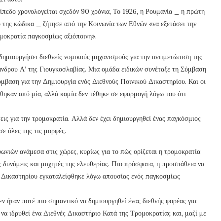
ίπεδο χρονολογείται σχεδόν 90 χρόνια, Το 1926, η Ρουμανία _ η πρώτη
 της κώδικα _ ζήτησε από την Κοινωνία των Εθνών «να εξετάσει την
μοκρατία παγκοσμίως αξιόποινη».
ημιουργήσει διεθνείς νομικούς μηχανισμούς για την αντιμετώπιση της
άνδρου Α’ της Γιουγκοσλαβίας. Μια ομάδα ειδικών συνέταξε τη Σύμβαση
μβαση για την Δημιουργία ενός Διεθνούς Ποινικού Δικαστηρίου. Και οι
ηκαν από μία, αλλά καμία δεν τέθηκε σε εφαρμογή λόγω του ότι
ις για την τρομοκρατία. Αλλά δεν έχει δημιουργηθεί ένας παγκόσμιος
ε όλες της τις μορφές.
ωνιών ανάμεσα στις χώρες, κυρίως για το πώς ορίζεται η τρομοκρατία
ς δυνάμεις και μαχητές της ελευθερίας. Πιο πρόσφατα, η προσπάθεια να
ύ Δικαστηρίου εγκαταλείφθηκε λόγω απουσίας ενός παγκοσμίως
δεν ήταν ποτέ πιο σημαντικό να δημιουργηθεί ένας διεθνής φορέας για
 να ιδρυθεί ένα Διεθνές Δικαστήριο Κατά της Τρομοκρατίας και, μαζί με