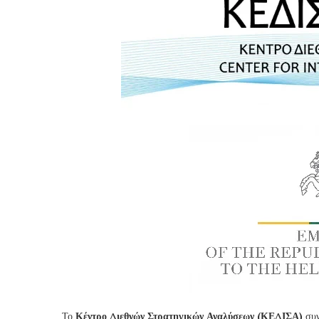
Το
Κέντρο Διεθνών Στρατηγικών Αναλύσεων (ΚΕΔΙΣΑ)
συν