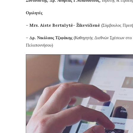
Συντονιστής
:
Δρ. Ανδρέας Γ.Μπανούτσος,
Ιδρυτής & Πρόεδ
Ομιλητές
–
Mrs. Aiste Bertulytė- Žikevičienė
(Σύμβουλος Πρεσβ
–
Δρ. Νικόλαος Τζιφάκης
(Καθηγητής Διεθνών Σχέσεων στο
Πελοποννήσου)