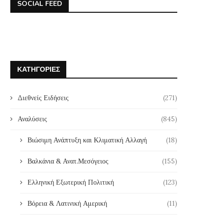
SOCIAL FEED
Λιθουανίας στην Ελλάδα: “Η
και Καλή Ανάσταση
Προεδρία...
7 Απριλίου, 2026
20 Απριλίου, 2026
ΚΑΤΗΓΟΡΊΕΣ
Διεθνείς Ειδήσεις
(271)
Αναλύσεις
(845)
Βιώσιμη Ανάπτυξη και Κλιματική Αλλαγή
(18)
Βαλκάνια & Ανατ.Μεσόγειος
(155)
Ελληνική Εξωτερική Πολιτική
(123)
Βόρεια & Λατινική Αμερική
(11)