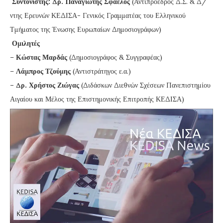
Συντονιστής: Δρ. Παναγιώτης Σφαέλος
(Αντιπρόεδρος Δ.Σ. & Δ/
ντης Ερευνών ΚΕΔΙΣΑ- Γενικός Γραμματέας του Ελληνικού
Τμήματος της Ένωσης Ευρωπαίων Δημοσιογράφων)
Ομιλητές
–
Κώστας Μαρδάς
(Δημοσιογράφος & Συγγραφέας)
–
Λάμπρος Τζούμης
(Αντιστράτηγος ε.α.)
– Δρ. Χρήστος Ζιώγας
(Διδάσκων Διεθνών Σχέσεων Πανεπιστημίου
Αιγαίου και Μέλος της Επιστημονικής Επιτροπής ΚΕΔΙΣΑ)