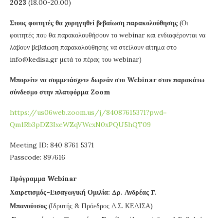
2023
(18.00-20.00)
Στους φοιτητές θα χορηγηθεί βεβαίωση παρακολούθησης
(Οι
φοιτητές που θα παρακολουθήσουν το webinar και ενδιαφέρονται να
λάβουν βεβαίωση παρακολούθησης να στείλουν αίτημα στο
info@kedisa.gr μετά το πέρας του webinar)
Μπορείτε να συμμετάσχετε δωρεάν στο Webinar στον παρακάτω
σύνδεσμο στην πλατφόρμα Zoom
https://us06web.zoom.us/j/
84087615371?pwd=
Qm1Rb3pDZ3IxeWZqVWcxN0xPQU5hQT
09
Meeting ID: 840 8761 5371
Passcode: 897616
Πρόγραμμα Webinar
Χαιρετισμός–Εισαγωγική Ομιλία: Δρ. Ανδρέας Γ.
Μπανούτσος
(Ιδρυτής & Πρόεδρος Δ.Σ. ΚΕΔΙΣΑ)