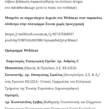
λάβουν βεβαίωση παρακολούθησης να στείλουν αίτημα
στο info@kedisa.gr μετά το πέρας του webinar)
Μπορείτε να συμμετάσχετε δωρεάν στο Webinar στον παρακάτω
σύνδεσμο στην πλατφόρμα Zoom χωρίς προεγγραφή
https://us06web.zoom.us/j/81747116891?
pwd=bp7ONVz6z8G98b7uysam9uQjAyrNmn.1
Πρόγραμμα Webinar
Χαιρετισμός–Εισαγωγική Ομιλία: Δρ. Ανδρέας Γ.
Μπανούτσος
(Ιδρυτής & Πρόεδρος Δ.Σ. ΚΕΔΙΣΑ)
Συντονιστής: Δρ. Παναγιώτης Σφαέλος
(Αντιπρόεδρος Δ.Σ. & Δ/
ντης Ερευνών ΚΕΔΙΣΑ- Γενικός Γραμματέας του Ελληνικού
Τμήματος της Ένωσης Ευρωπαίων Δημοσιογράφων)
Ομιλητές
Δρ. Κωνσταντίνος Γρίβας
(Καθηγητής Γεωπολιτικής και Σύγχρονων
Στρατιωτικών Τεχνολογιών στην Στρατιωτική Σχολή Ευελπίδων)