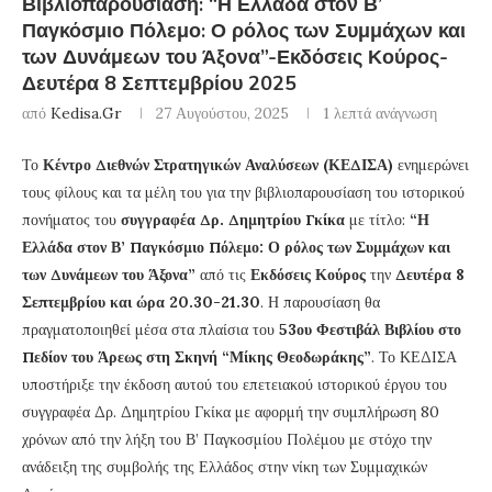
Βιβλιοπαρουσίαση: “Η Ελλάδα στον Β’
Παγκόσμιο Πόλεμο: Ο ρόλος των Συμμάχων και
των Δυνάμεων του Άξονα”-Εκδόσεις Κούρος-
Δευτέρα 8 Σεπτεμβρίου 2025
από
Kedisa.gr
27 Αυγούστου, 2025
1 λεπτά ανάγνωση
Το
Κέντρο Διεθνών Στρατηγικών Αναλύσεων (ΚΕΔΙΣΑ)
ενημερώνει
τους φίλους και τα μέλη του για την βιβλιοπαρουσίαση του ιστορικού
πονήματος του
συγγραφέα Δρ. Δημητρίου Γκίκα
με τίτλο:
“Η
Ελλάδα στον Β’ Παγκόσμιο Πόλεμο: Ο ρόλος των Συμμάχων και
των Δυνάμεων του Άξονα”
από τις
Εκδόσεις Κούρος
την
Δευτέρα 8
Σεπτεμβρίου και ώρα 20.30-21.30
. Η παρουσίαση θα
πραγματοποιηθεί μέσα στα πλαίσια του
53ου Φεστιβάλ Βιβλίου στο
Πεδίον του Άρεως στη Σκηνή “Μίκης Θεοδωράκης”
. Το ΚΕΔΙΣΑ
υποστήριξε την έκδοση αυτού του επετειακού ιστορικού έργου του
συγγραφέα Δρ. Δημητρίου Γκίκα με αφορμή την συμπλήρωση 80
χρόνων από την λήξη του Β’ Παγκοσμίου Πολέμου με στόχο την
ανάδειξη της συμβολής της Ελλάδος στην νίκη των Συμμαχικών