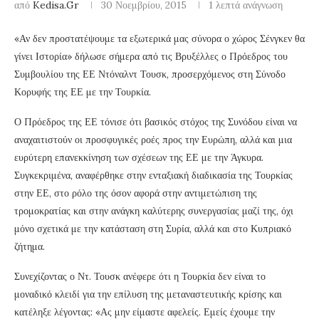
από
Kedisa.gr
30 Νοεμβρίου, 2015
1 λεπτά ανάγνωση
«Αν δεν προστατέψουμε τα εξωτερικά μας σύνορα ο χώρος Σένγκεν θα
γίνει Ιστορία» δήλωσε σήμερα από τις Βρυξέλλες ο Πρόεδρος του
Συμβουλίου της ΕΕ Ντόναλντ Τουσκ, προσερχόμενος στη Σύνοδο
Κορυφής της ΕΕ με την Τουρκία.
Ο Πρόεδρος της ΕΕ τόνισε ότι βασικός στόχος της Συνόδου είναι να
αναχαιτιστούν οι προσφυγικές ροές προς την Ευρώπη, αλλά και μια
ευρύτερη επανεκκίνηση των σχέσεων της ΕΕ με την Άγκυρα.
Συγκεκριμένα, αναφέρθηκε στην ενταξιακή διαδικασία της Τουρκίας
στην ΕΕ, στο ρόλο της όσον αφορά στην αντιμετώπιση της
τρομοκρατίας και στην ανάγκη καλύτερης συνεργασίας μαζί της, όχι
μόνο σχετικά με την κατάσταση στη Συρία, αλλά και στο Κυπριακό
ζήτημα.
Συνεχίζοντας ο Ντ. Τουσκ ανέφερε ότι η Τουρκία δεν είναι το
μοναδικό κλειδί για την επίλυση της μεταναστευτικής κρίσης και
κατέληξε λέγοντας: «Ας μην είμαστε αφελείς. Εμείς έχουμε την