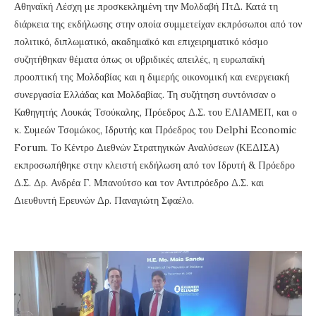
Αθηναϊκή Λέσχη με προσκεκλημένη την Μολδαβή ΠτΔ. Κατά τη
διάρκεια της εκδήλωσης στην οποία συμμετείχαν εκπρόσωποι από τον
πολιτικό, διπλωματικό, ακαδημαϊκό και επιχειρηματικό κόσμο
συζητήθηκαν θέματα όπως οι υβριδικές απειλές, η ευρωπαϊκή
προοπτική της Μολδαβίας και η διμερής οικονομική και ενεργειακή
συνεργασία Ελλάδας και Μολδαβίας. Τη συζήτηση συντόνισαν ο
Καθηγητής Λουκάς Τσούκαλης, Πρόεδρος Δ.Σ. του ΕΛΙΑΜΕΠ, και ο
κ. Συμεών Τσομώκος, Ιδρυτής και Πρόεδρος του Delphi Economic
Forum. Το Κέντρο Διεθνών Στρατηγικών Αναλύσεων (ΚΕΔΙΣΑ)
εκπροσωπήθηκε στην κλειστή εκδήλωση από τον Ιδρυτή & Πρόεδρο
Δ.Σ. Δρ. Ανδρέα Γ. Μπανούτσο και τον Αντιπρόεδρο Δ.Σ. και
Διευθυντή Ερευνών Δρ. Παναγιώτη Σφαέλο.