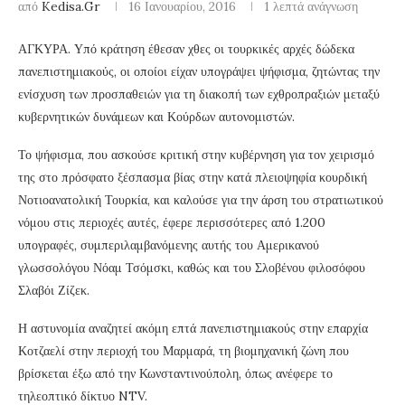
από
Kedisa.gr
16 Ιανουαρίου, 2016
1 λεπτά ανάγνωση
ΑΓΚΥΡΑ. Υπό κράτηση έθεσαν χθες οι τουρκικές αρχές δώδεκα
πανεπιστημιακούς, οι οποίοι είχαν υπογράψει ψήφισμα, ζητώντας την
ενίσχυση των προσπαθειών για τη διακοπή των εχθροπραξιών μεταξύ
κυβερνητικών δυνάμεων και Κούρδων αυτονομιστών.
Το ψήφισμα, που ασκούσε κριτική στην κυβέρνηση για τον χειρισμό
της στο πρόσφατο ξέσπασμα βίας στην κατά πλειοψηφία κουρδική
Νοτιοανατολική Τουρκία, και καλούσε για την άρση του στρατιωτικού
νόμου στις περιοχές αυτές, έφερε περισσότερες από 1.200
υπογραφές, συμπεριλαμβανόμενης αυτής του Αμερικανού
γλωσσολόγου Νόαμ Τσόμσκι, καθώς και του Σλοβένου φιλοσόφου
Σλαβόι Ζίζεκ.
Η αστυνομία αναζητεί ακόμη επτά πανεπιστημιακούς στην επαρχία
Κοτζαελί στην περιοχή του Μαρμαρά, τη βιομηχανική ζώνη που
βρίσκεται έξω από την Κωνσταντινούπολη, όπως ανέφερε το
τηλεοπτικό δίκτυο NTV.