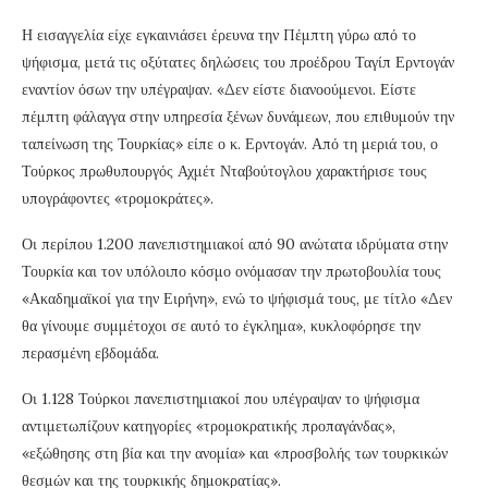
Η εισαγγελία είχε εγκαινιάσει έρευνα την Πέμπτη γύρω από το
ψήφισμα, μετά τις οξύτατες δηλώσεις του προέδρου Ταγίπ Ερντογάν
εναντίον όσων την υπέγραψαν. «Δεν είστε διανοούμενοι. Είστε
πέμπτη φάλαγγα στην υπηρεσία ξένων δυνάμεων, που επιθυμούν την
ταπείνωση της Τουρκίας» είπε ο κ. Ερντογάν. Από τη μεριά του, ο
Τούρκος πρωθυπουργός Αχμέτ Νταβούτογλου χαρακτήρισε τους
υπογράφοντες «τρομοκράτες».
Οι περίπου 1.200 πανεπιστημιακοί από 90 ανώτατα ιδρύματα στην
Τουρκία και τον υπόλοιπο κόσμο ονόμασαν την πρωτοβουλία τους
«Ακαδημαϊκοί για την Ειρήνη», ενώ το ψήφισμά τους, με τίτλο «Δεν
θα γίνουμε συμμέτοχοι σε αυτό το έγκλημα», κυκλοφόρησε την
περασμένη εβδομάδα.
Οι 1.128 Τούρκοι πανεπιστημιακοί που υπέγραψαν το ψήφισμα
αντιμετωπίζουν κατηγορίες «τρομοκρατικής προπαγάνδας»,
«εξώθησης στη βία και την ανομία» και «προσβολής των τουρκικών
θεσμών και της τουρκικής δημοκρατίας».