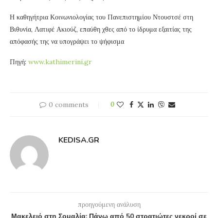
Η καθηγήτρια Κοινωνιολογίας του Πανεπιστημίου Ντουστσέ στη
Βιθυνία, Λατιφέ Ακιούζ, επαύθη χθες από το ίδρυμα εξαιτίας της
απόφασής της να υπογράψει το ψήφισμα
Πηγή:
www.kathimerini.gr
0 comments
0
KEDISA.GR
προηγούμενη ανάλυση
Μακελειό στη Σομαλία: Πάνω από 50 στρατιώτες νεκροί σε