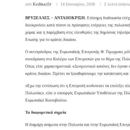
από
Kedisa.gr
14 Ιανουαρίου, 2016
2 λεπτά ανάγν
ΒΡΥΞΕΛΛΕΣ – ΑΝΤΑΠΟΚΡΙΣΗ.
Επίσημη διαδικασία ελέγ
διευκρινίσει κατά πόσον οι πρόσφατες ενέργειες της πολωνι
χώρας και η παρέμβαση στις ελευθερίες της δημόσιας τηλεόρ
Ενωσης για το κράτος δικαίου.
Ο αντιπρόεδρος της Ευρωπαϊκής Επιτροπής Φ. Τίμερμανς μίλ
συνεδρίαση στο Κολέγιο των Επιτροπών για το θέμα της Πολω
Οπως είπε χαρακτηριστικά: «Δεσμευτικοί κανόνες δεν έγιναν 
κράτος δικαίου. Πρέπει να ξεκαθαρίσουμε την κατάσταση και 
«Εχω την εντύπωση ότι η Επιτροπή κινδυνεύει να επιλέξει πλε
Πολωνίας», είπε ο υπουργός Ευρωπαϊκών Υποθέσεων της Πολ
Ευρωπαϊκό Κοινοβούλιο.
Τα διαφορετικά σημεία
Η διαμάχη ανάμεσα στην Πολωνία και στην Ευρωπαϊκή Επιτροπ