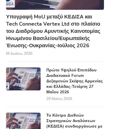
Υπογραφή MoU μεταξύ ΚΕΔΙΣΑ και
Tech Connecta Vertex Ltd στο πλαίσιο
του Διαδρόμου Αμυντικής Καινοτομίας
Ηνωμένου Βασιλείου/Ευρωπαϊκής
Μακελειό στο Πακιστάν-
Κρίσιμη η βελτίωση τ
Ένωσης-Ουκρανίας-Ιούλιος 2026
Τουλάχιστον 65 νεκροί από
ανταλλαγής πληροφορ
16 Ιουλίου, 2026
επίθεση καμικάζι σε...
24 Μαρτίου, 2016
28 Μαρτίου, 2016
Πρώτο Υψηλού Επιπέδου
Διαδικτυακό Forum
Δεξαμενών Σκέψης Αρμενίας
και Ελλάδας-Τετάρτη 27
Μαΐου 2026
29 Μαΐου, 2026
Το Κέντρο Διεθνών
Στρατηγικών Αναλύσεων
(ΚΕΔΙΣΑ) συνδιοργάνωσε με