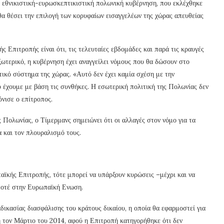
α εθνικιστική-ευρωσκεπτικιστική πολωνική κυβέρνηση, που εκλέχθηκε
θα θέσει την επιλογή των κορυφαίων εισαγγελέων της χώρας απευθείας
 Επιτροπής είναι ότι, τις τελευταίες εβδομάδες και παρά τις κραυγές
ξωτερικό, η κυβέρνηση έχει αναγγείλει νόμους που θα δώσουν στο
ικό σύστημα της χώρας. «Αυτό δεν έχει καμία σχέση με την
υ έχουμε με βάση τις συνθήκες. Η εσωτερική πολιτική της Πολωνίας δεν
όνισε ο επίτροπος.
 Πολωνίας, ο Τίμερμανς σημειώνει ότι οι αλλαγές στον νόμο για τα
 και τον πλουραλισμό τους.
παϊκής Επιτροπής, τότε μπορεί να υπάρξουν κυρώσεις –μέχρι και να
 ποτέ στην Ευρωπαϊκή Ενωση.
αδικασίας διασφάλισης του κράτους δικαίου, η οποία θα εφαρμοστεί για
η τον Μάρτιο του 2014, αφού η Επιτροπή κατηγορήθηκε ότι δεν