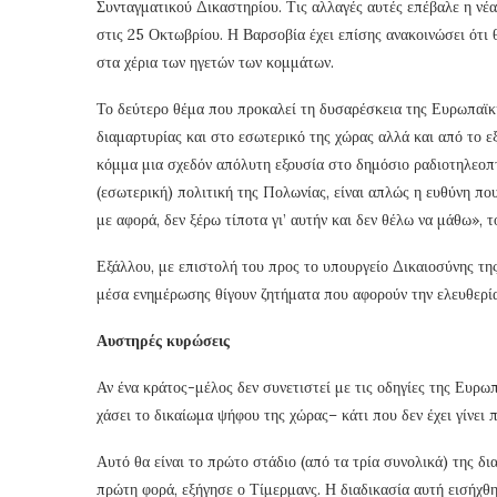
Συνταγματικού Δικαστηρίου. Τις αλλαγές αυτές επέβαλε η νέ
στις 25 Οκτωβρίου. Η Βαρσοβία έχει επίσης ανακοινώσει ότι 
στα χέρια των ηγετών των κομμάτων.
Το δεύτερο θέμα που προκαλεί τη δυσαρέσκεια της Ευρωπαϊκής
διαμαρτυρίας και στο εσωτερικό της χώρας αλλά και από το ε
κόμμα μια σχεδόν απόλυτη εξουσία στο δημόσιο ραδιοτηλεοπτ
(εσωτερική) πολιτική της Πολωνίας, είναι απλώς η ευθύνη πο
με αφορά, δεν ξέρω τίποτα γι’ αυτήν και δεν θέλω να μάθω», τ
Εξάλλου, με επιστολή του προς το υπουργείο Δικαιοσύνης της
μέσα ενημέρωσης θίγουν ζητήματα που αφορούν την ελευθερία
Αυστηρές κυρώσεις
Αν ένα κράτος-μέλος δεν συνετιστεί με τις οδηγίες της Ευρω
χάσει το δικαίωμα ψήφου της χώρας– κάτι που δεν έχει γίνει
Αυτό θα είναι το πρώτο στάδιο (από τα τρία συνολικά) της δι
πρώτη φορά, εξήγησε ο Τίμερμανς. Η διαδικασία αυτή εισήχθ