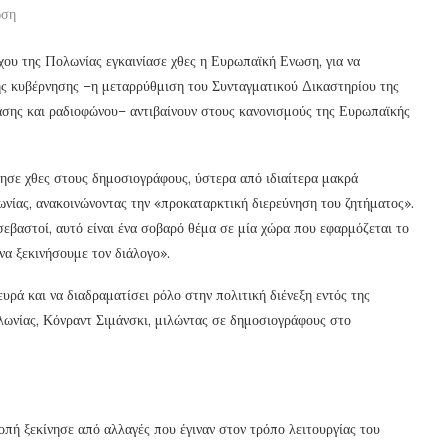
ωση
χου της Πολωνίας εγκαινίασε χθες η Ευρωπαϊκή Ενωση, για να
κής κυβέρνησης –η μεταρρύθμιση του Συνταγματικού Δικαστηρίου της
ασης και ραδιοφώνου– αντιβαίνουν στους κανονισμούς της Ευρωπαϊκής
ησε χθες στους δημοσιογράφους, ύστερα από ιδιαίτερα μακρά
νίας, ανακοινώνοντας την «προκαταρκτική διερεύνηση του ζητήματος».
σεβαστοί, αυτό είναι ένα σοβαρό θέμα σε μία χώρα που εφαρμόζεται το
να ξεκινήσουμε τον διάλογο».
υρά και να διαδραματίσει ρόλο στην πολιτική διένεξη εντός της
ωνίας, Κόνραντ Σιμάνσκι, μιλώντας σε δημοσιογράφους στο
ή ξεκίνησε από αλλαγές που έγιναν στον τρόπο λειτουργίας του