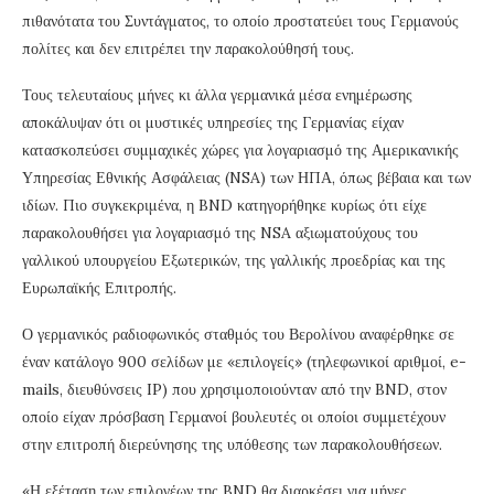
πιθανότατα του Συντάγματος, το οποίο προστατεύει τους Γερμανούς
πολίτες και δεν επιτρέπει την παρακολούθησή τους.
Τους τελευταίους μήνες κι άλλα γερμανικά μέσα ενημέρωσης
αποκάλυψαν ότι οι μυστικές υπηρεσίες της Γερμανίας είχαν
κατασκοπεύσει συμμαχικές χώρες για λογαριασμό της Αμερικανικής
Υπηρεσίας Εθνικής Ασφάλειας (NSA) των ΗΠΑ, όπως βέβαια και των
ιδίων. Πιο συγκεκριμένα, η BND κατηγορήθηκε κυρίως ότι είχε
παρακολουθήσει για λογαριασμό της NSA αξιωματούχους του
γαλλικού υπουργείου Εξωτερικών, της γαλλικής προεδρίας και της
Ευρωπαϊκής Επιτροπής.
Ο γερμανικός ραδιοφωνικός σταθμός του Βερολίνου αναφέρθηκε σε
έναν κατάλογο 900 σελίδων με «επιλογείς» (τηλεφωνικοί αριθμοί, e-
mails, διευθύνσεις IP) που χρησιμοποιούνταν από την BND, στον
οποίο είχαν πρόσβαση Γερμανοί βουλευτές οι οποίοι συμμετέχουν
στην επιτροπή διερεύνησης της υπόθεσης των παρακολουθήσεων.
«Η εξέταση των επιλογέων της BND θα διαρκέσει για μήνες,