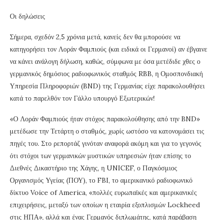
Οι δηλώσεις
Σήμερα, σχεδόν 2,5 χρόνια μετά, κανείς δεν θα μπορούσε να
κατηγορήσει τον Λοράν Φαμπιούς (και ειδικά οι Γερμανοί) αν έβγαινε
να κάνει ανάλογη δήλωση, καθώς, σύμφωνα με όσα μετέδιδε χθες ο
γερμανικός δημόσιος ραδιοφωνικός σταθμός RBB, η Ομοσπονδιακή
Υπηρεσία Πληροφοριών (BND) της Γερμανίας είχε παρακολουθήσει
κατά το παρελθόν τον Γάλλο υπουργό Εξωτερικών!
«Ο Λοράν Φαμπιούς ήταν στόχος παρακολούθησης από την BND»
μετέδωσε την Τετάρτη ο σταθμός, χωρίς ωστόσο να κατονομάσει τις
πηγές του. Στο ρεπορτάζ γινόταν αναφορά ακόμη και για το γεγονός
ότι στόχοι των γερμανικών μυστικών υπηρεσιών ήταν επίσης το
Διεθνές Δικαστήριο της Χάγης, η UNICEF, ο Παγκόσμιος
Οργανισμός Υγείας (ΠΟΥ), το FBI, το αμερικανικό ραδιοφωνικό
δίκτυο Voice of America, «πολλές ευρωπαϊκές και αμερικανικές
επιχειρήσεις, μεταξύ των οποίων η εταιρία εξοπλισμών Lockheed
στις ΗΠΑ», αλλά και ένας Γερμανός διπλωμάτης, κατά παράβαση