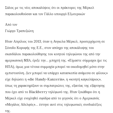
Σάλος με τις νέες αποκαλύψεις ότι οι πράκτορες της Μέρκελ
παρακολουθούσαν και τον Γάλλο υπουργό Εξωτερικών
Από τον
Γιώργο Τραπεζιώτη
Ηταν Απρίλιος του 2013, όταν η Ανγκελα Μέρκελ, προσερχόμενη σε
Σύνοδο Κορυφής της Ε.Ε., στον απόηχο της αποκάλυψης του
σκανδάλου παρακολούθησης του κινητού τηλεφώνου της από την
αμερικανική NSA, έριξε την… μπηχτή της. «Είμαστε σύμμαχοι (με τις
ΗΠΑ), όμως μια τέτοια συμμαχία μπορεί να οικοδομηθεί μόνο στην
εμπιστοσύνη. Δεν μπορεί να υπάρχει κατασκοπία ανάμεσα σε φίλους»
είχε δηλώσει η «die Handy-Kanzerin», η «κινητή καγκελάριος»,
όπως τη χαρακτηρίζουν οι συμπατριώτες της, εξαιτίας της εξάρτησης
που έχει από το Blackberry τηλέφωνό της. Ηταν ξεκάθαρο ότι η
Μέρκελ είχε ενοχληθεί σφόδρα από το γεγονός ότι ο Αμερικανός
«Μεγάλος Αδελφός»… έστηνε αυτί στις τηλεφωνικές συνδιαλέξεις
της.