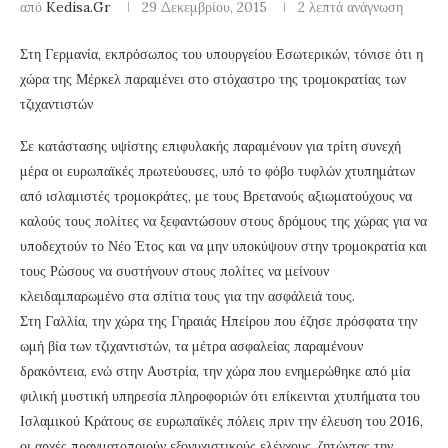
από
Kedisa.gr
29 Δεκεμβρίου, 2015
2 λεπτά ανάγνωση
Στη Γερμανία, εκπρόσωπος του υπουργείου Εσωτερικών, τόνισε ότι η
χώρα της Μέρκελ παραμένει στο στόχαστρο της τρομοκρατίας των
τζιχαντιστών
Σε κατάστασης υψίστης επιφυλακής παραμένουν για τρίτη συνεχή
μέρα οι ευρωπαϊκές πρωτεύουσες, υπό το φόβο τυφλών χτυπημάτων
από ισλαμιστές τρομοκράτες, με τους Βρετανούς αξιωματούχους να
καλούς τους πολίτες να ξεφαντώσουν στους δρόμους της χώρας για να
υποδεχτούν το Νέο Έτος και να μην υποκύψουν στην τρομοκρατία και
τους Ρώσους να συστήνουν στους πολίτες να μείνουν
κλειδαμπαρωμένο στα σπίτια τους για την ασφάλειά τους.
Στη Γαλλία, την χώρα της Γηραιάς Ηπείρου που έζησε πρόσφατα την
ωμή βία των τζιχαντιστών, τα μέτρα ασφαλείας παραμένουν
δρακόντεια, ενώ στην Αυστρία, την χώρα που ενημερώθηκε από μία
φιλική μυστική υπηρεσία πληροφοριών ότι επίκεινται χτυπήματα του
Ισλαμικού Κράτους σε ευρωπαϊκές πόλεις πριν την έλευση του 2016,
οι αρχές πραγματοποιούν εξονυχιστικούς ελέγχους, ζητώντας την