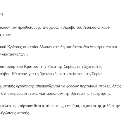
ση
καλούν τον πρωθυπουργό της χώρας «σκλάβο του Λευκού Οίκου»,
ες του»
ικού Κράτους οι οποίοι έδωσαν στη δημοσιότητα ένα νέο φρικιαστικό
ών «κατασκόπων».
του Ισλαμικού Κράτους, την Ράκα της Συρίας, οι τζιχαντιστές
ιβιντ Κάμερον, για τη βρετανική εκστρατεία του στη Συρία.
αμιστικής οργάνωσης απεικονίζονται να φορούν πορτοκαλί στολές, όπως
 στην κάμερα ότι είναι «κατάσκοποι» της βρετανικής κυβέρνησης.
κτελεστές παίρνουν θέσεις πίσω τους, ενώ ένας τζιχαντιστής μιλά στην
ανθρώπους αυτούς.