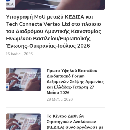
Μακελειό στο Πακιστάν-
Κρίσιμη η βελτίωση τ
Υπογραφή MoU μεταξύ ΚΕΔΙΣΑ και
Τουλάχιστον 65 νεκροί από
ανταλλαγής πληροφορ
επίθεση καμικάζι σε...
Tech Connecta Vertex Ltd στο πλαίσιο
24 Μαρτίου, 2016
28 Μαρτίου, 2016
του Διαδρόμου Αμυντικής Καινοτομίας
Ηνωμένου Βασιλείου/Ευρωπαϊκής
Ένωσης-Ουκρανίας-Ιούλιος 2026
16 Ιουλίου, 2026
Πρώτο Υψηλού Επιπέδου
Διαδικτυακό Forum
Δεξαμενών Σκέψης Αρμενίας
και Ελλάδας-Τετάρτη 27
Μαΐου 2026
29 Μαΐου, 2026
Το Κέντρο Διεθνών
Στρατηγικών Αναλύσεων
(ΚΕΔΙΣΑ) συνδιοργάνωσε με