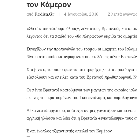
τον Κάμερον
από
Kedisa.gr
4 Ιανουαρίου, 2016
2 λεπτά ανάγνω
«Θα σας σκοτώσουμε όλους», λένε στους Βρετανούς και απο
λέγοντας ότι τα παιδιά του «θα πληρώσουν ακριβά τις αμαρτί
Συνεχίζουν την προπαγάνδα του τρόμου οι μαχητές του Ισλαμ
βίντεο στο οποίο καταγράφονται οι εκτελέσεις πέντε Βρεταν
Στο βίντεο, το οποίο φαίνεται ότι τραβήχτηκε στο προπύργιο 
εξαπολύουν και απειλές κατά του Βρετανού πρωθυπουργού, Ντέ
Οι πέντε Βρετανοί κρατούμενοι των μαχητών της ακραίας ισλ
εκείνες του κρατουμένων του Γκουαντάναμο, και «ομολογούν»
Δέκα λεπτά αργότερα, οι άτυχοι άντρες γονατίζουν και πέντε ε
αγγλική γλώσσα και λέει ότι η Βρετανία «εγκατέλειψε» τους 
Ένας ένοπλος τζιχαντιστής απειλεί τον Καμέρον