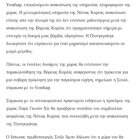
Yonhap, επικαλούμενο ανακοίνωση της υπηρεσίας πληροφοριών της
χώρας. Η μετεωρολογική υπηρεσία της Νότιας Κορέας ανακοίνωσε
επίσης από την πλευρά της ότι δεν εντόπισε ραδιενέργεια μετά την
ανακοίνωση της Βόρειας Κορέας ότι πραγματοποίησε σήμερα με
επιτυχία τη δοκιμή μιας βόμβας υδρογόνου. Η Πιονγκγιάνγκ
διευκρίνισε ότι επρόκειτο για έναν μηχανισμό κατασκευασμένο σε
μικρό μέγεθος.
Πάντως, οι ένοπλες δυνάμεις της χώρας θα εντείνουν την
παρακολούθηση της Βόρειας Κορέας αναφέροντας ότι πρόκειται για
μια σοβαρή πρόκληση για την παγκόσμια ειρήνη, σημείωσε η Σεούλ,
σύμφωνα με το Yonhap.
Σύμφωνα με το νοτιοκορεατικό πρακτορείο ειδήσεων η πρόεδρος της
χώρας Παρκ Γκεούν Χίε θα προήδρευε συνόδου του συμβουλίου
ασφαλείας της Νότιας Κορέας που συνεκλήθη μετά την ανακοίνωση
της Πιονγκγιάνγκ.
Ο Ιάπωνας πρωθυπουργός Σίνζο Άμπε δήλωσε ότι η χώρα του θα