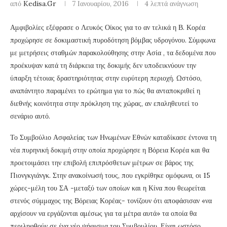
από
Kedisa.gr
7 Ιανουαρίου, 2016
4 λεπτά ανάγνωση
Αμφιβολίες εξέφρασε ο Λευκός Οίκος για το αν τελικά η Β. Κορέα
προχώρησε σε δοκιμαστική πυροδότηση βόμβας υδρογόνου. Σύμφωνα
με μετρήσεις σταθμών παρακολούθησης στην Ασία , τα δεδομένα που
προέκυψαν κατά τη διάρκεια της δοκιμής δεν υποδεικνύουν την
ύπαρξη τέτοιας δραστηριότητας στην ευρύτερη περιοχή. Ωστόσο,
αναπάντητο παραμένει το ερώτημα για το πώς θα ανταποκριθεί η
διεθνής κοινότητα στην πρόκληση της χώρας, αν επαληθευτεί το
σενάριο αυτό.
Το Συμβούλιο Ασφαλείας των Ηνωμένων Εθνών καταδίκασε έντονα τη
νέα πυρηνική δοκιμή στην οποία προχώρησε η Βόρεια Κορέα και θα
προετοιμάσει την επιβολή επιπρόσθετων μέτρων σε βάρος της
Πιονγκγιάνγκ. Στην ανακοίνωσή τους, που εγκρίθηκε ομόφωνα, οι 15
χώρες-μέλη του ΣΑ -μεταξύ των οποίων και η Κίνα που θεωρείται
στενός σύμμαχος της Βόρειας Κορέας- τονίζουν ότι αποφάσισαν «να
αρχίσουν να εργάζονται αμέσως για τα μέτρα αυτά» τα οποία θα
περιληφθούν σε ένα νέο ψήφισμα του Συμβουλίου. Είναι ωστόσο,