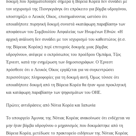
δοκιμή που πραγματοποίησε σήμερα η Βόρεια Κορέα δεν συνάδει με
τον ισχυρισμό της Πιονγκγιάνγκ ότι επρόκειτο για βόμβα υδρογόνου,
υποστηρίζει ο Λευκός Οίκος, επισημαίνοντας ωστόσο ότι
οποιαδήποτε πυρηνική δοκιμή συνιστά «κατάφωρη παραβίαση» των
αποφάσεων του Συμβουλίου Ασφαλείας των Ηνωμένων Εθνών. «Η
αρχική ανάλυση δεν συνάδει με τον ισχυρισμό του καθεστώτος (σ.σ.
της Βόρειας Κορέας) περί επιτυχούς δοκιμής μιας βόμβας
υδρογόνου», ανέφερε ο εκπρόσωπος του προέδρου Ομπάμα, Τζος
Έρνεστ, κατά την ενημέρωση των δημοσιογράφων. Ο Έρνεστ
πρόσθεσε ότι ο Λευκός Οίκος εργάζεται για να συγκεντρώσει
περισσότερες πληροφορίες για τη δοκιμή αυτή. Όμως τόνισε ότι
οποιαδήποτε δοκιμή από τη Βόρεια Κορέα θα ήταν «μια προκλητική
και κατάφωρη παραβίαση» των ψηφισμάτων του ΟΗΕ.
Πρώτες αντιδράσεις από Νότια Κορέα και Ιαπωνία
Το υπουργείο Άμυνας της Νότιας Κορέας ανακοίνωσε ότι ενδέχεται να
μην ήταν βόμβα υδρογόνου ο μηχανισμός που δοκιμάστηκε από τη
Βόρεια Κορέα, μετέδωσε το πρακτορείο ειδήσεων της Νότιας Κορέας