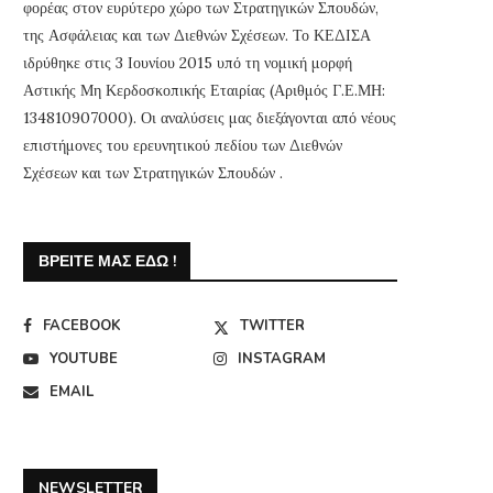
φορέας στον ευρύτερο χώρο των Στρατηγικών Σπουδών,
της Ασφάλειας και των Διεθνών Σχέσεων. Το ΚΕΔΙΣΑ
ιδρύθηκε στις 3 Ιουνίου 2015 υπό τη νομική μορφή
Αστικής Μη Κερδοσκοπικής Εταιρίας (Αριθμός Γ.Ε.ΜΗ:
134810907000). Οι αναλύσεις μας διεξάγονται από νέους
επιστήμονες του ερευνητικού πεδίου των Διεθνών
Σχέσεων και των Στρατηγικών Σπουδών .
ΒΡΕΊΤΕ ΜΑΣ ΕΔΏ !
Μακελειό στο Πακιστάν-
Κρίσιμη η βελτίωση τ
Τουλάχιστον 65 νεκροί από
ανταλλαγής πληροφορ
FACEBOOK
TWITTER
επίθεση καμικάζι σε...
24 Μαρτίου, 2016
28 Μαρτίου, 2016
YOUTUBE
INSTAGRAM
EMAIL
NEWSLETTER