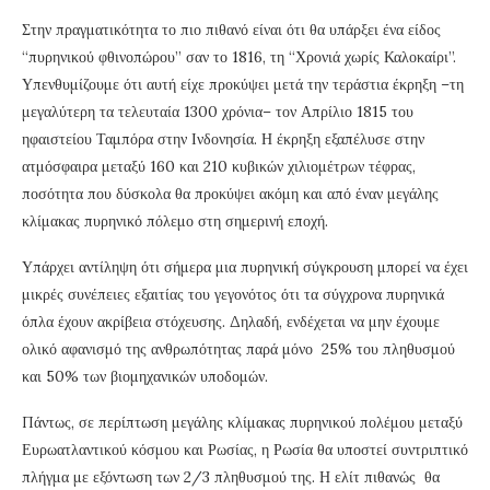
Στην πραγματικότητα το πιο πιθανό είναι ότι θα υπάρξει ένα είδος
“πυρηνικού φθινοπώρου” σαν το 1816, τη “Χρονιά χωρίς Καλοκαίρι”.
Υπενθυμίζουμε ότι αυτή είχε προκύψει μετά την τεράστια έκρηξη –τη
μεγαλύτερη τα τελευταία 1300 χρόνια– τον Απρίλιο 1815 του
ηφαιστείου Ταμπόρα στην Ινδονησία. Η έκρηξη εξαπέλυσε στην
ατμόσφαιρα μεταξύ 160 και 210 κυβικών χιλιομέτρων τέφρας,
ποσότητα που δύσκολα θα προκύψει ακόμη και από έναν μεγάλης
κλίμακας πυρηνικό πόλεμο στη σημερινή εποχή.
Υπάρχει αντίληψη ότι σήμερα μια πυρηνική σύγκρουση μπορεί να έχει
μικρές συνέπειες εξαιτίας του γεγονότος ότι τα σύγχρονα πυρηνικά
όπλα έχουν ακρίβεια στόχευσης. Δηλαδή, ενδέχεται να μην έχουμε
ολικό αφανισμό της ανθρωπότητας παρά μόνο 25% του πληθυσμού
και 50% των βιομηχανικών υποδομών.
Πάντως, σε περίπτωση μεγάλης κλίμακας πυρηνικού πολέμου μεταξύ
Ευρωατλαντικού κόσμου και Ρωσίας, η Ρωσία θα υποστεί συντριπτικό
πλήγμα με εξόντωση των 2/3 πληθυσμού της. Η ελίτ πιθανώς θα