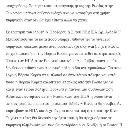
υποχωρήσεις. Σε περίπτωση στρατηγικής ήττας της Ρωσίας στην
Ουκρανία, υπάρχει σοβαρό ενδεχόμενο να καταφύγει στη χρήση
πυρηνικών όταν δεν θα έχει τίποτα άλλο να χάσει.
Σε ερώτηση του Ιδρυτή & Προέδρου Δ.Σ. του ΚΕΔΙΣΑ Δρ. Ανδρέα Γ.
Μπανούτσου για το κατά πόσο υπάρχει πιθανότητα να γίνει ένα
πυρηνικός πόλεμος μέσω αντιπρόσωπων (proxy war), π.χ. η Ρωσία
να χρησιμοποιήσει την Βόρεια Κορέα για να επιτεθεί σε στρατιωτικές
βάσεις των ΗΠΑ στον Ειρηνικό ωκεανό, ο Δρ. Γρίβας απάντησε ότι
δεν θεωρεί πιθανό έναν πυρηνικό πόλεμο δια αντιπροσώπων. Για ποιο
λόγο η Βόρεια Κορέα να εμπλακεί σε έναν τέτοιο πόλεμο και κατά
πόσο η Bόρεια Κορέα καλύπτεται επαρκώς από την Ρωσία για να
κάνει έναν τέτοιο πόλεμο; Προκύπτει πάντως μια συσσωμάτωση
Ασιατικών δυνάμεων με την Ρωσία κατά των ΗΠΑ η όποια είναι
ανησυχητική. Σε περίπτωση πολέμου Ταϊβάν – Κίνας τι θα συμβεί; Αν
παρέμβουν οι ΗΠΑ και δεχτούν μια συντριπτική ήττα από την Κινα;
Τι γίνεται τότε; Θα δεχτούν την ήττα τους ή θα προχωρήσουν σε
πυρηνική κλιμάκωση και πως θα αντιδράσουν οι Κινέζοι ή οι Ρώσοι; Η