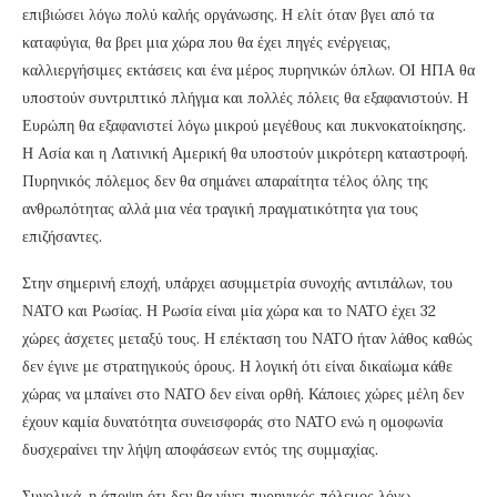
επιβιώσει λόγω πολύ καλής οργάνωσης. Η ελίτ όταν βγει από τα
καταφύγια, θα βρει μια χώρα που θα έχει πηγές ενέργειας,
καλλιεργήσιμες εκτάσεις και ένα μέρος πυρηνικών όπλων. ΟΙ ΗΠΑ θα
υποστούν συντριπτικό πλήγμα και πολλές πόλεις θα εξαφανιστούν. Η
Ευρώπη θα εξαφανιστεί λόγω μικρού μεγέθους και πυκνοκατοίκησης.
Η Ασία και η Λατινική Αμερική θα υποστούν μικρότερη καταστροφή.
Πυρηνικός πόλεμος δεν θα σημάνει απαραίτητα τέλος όλης της
ανθρωπότητας αλλά μια νέα τραγική πραγματικότητα για τους
επιζήσαντες.
Στην σημερινή εποχή, υπάρχει ασυμμετρία συνοχής αντιπάλων, του
ΝΑΤΟ και Ρωσίας. Η Ρωσία είναι μία χώρα και το ΝΑΤΟ έχει 32
χώρες άσχετες μεταξύ τους. Η επέκταση του ΝΑΤΟ ήταν λάθος καθώς
δεν έγινε με στρατηγικούς όρους. Η λογική ότι είναι δικαίωμα κάθε
χώρας να μπαίνει στο ΝΑΤΟ δεν είναι ορθή. Κάποιες χώρες μέλη δεν
έχουν καμία δυνατότητα συνεισφοράς στο ΝΑΤΟ ενώ η ομοφωνία
δυσχεραίνει την λήψη αποφάσεων εντός της συμμαχίας.
Συνολικά, η άποψη ότι δεν θα γίνει πυρηνικός πόλεμος λόγω