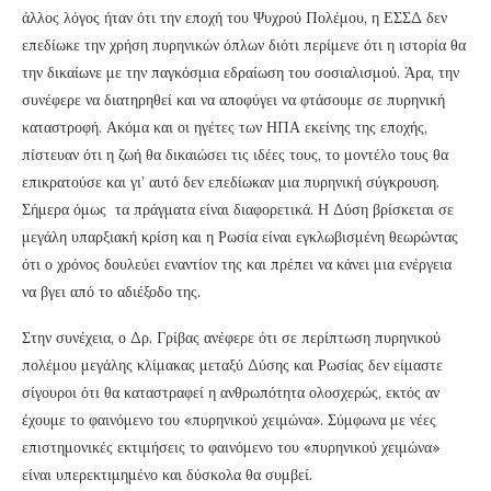
άλλος λόγος ήταν ότι την εποχή του Ψυχρού Πολέμου, η ΕΣΣΔ δεν
επεδίωκε την χρήση πυρηνικών όπλων διότι περίμενε ότι η ιστορία θα
την δικαίωνε με την παγκόσμια εδραίωση του σοσιαλισμού. Άρα, την
συνέφερε να διατηρηθεί και να αποφύγει να φτάσουμε σε πυρηνική
καταστροφή. Ακόμα και οι ηγέτες των ΗΠΑ εκείνης της εποχής,
πίστευαν ότι η ζωή θα δικαιώσει τις ιδέες τους, το μοντέλο τους θα
επικρατούσε και γι’ αυτό δεν επεδίωκαν μια πυρηνική σύγκρουση.
Σήμερα όμως τα πράγματα είναι διαφορετικά. Η Δύση βρίσκεται σε
μεγάλη υπαρξιακή κρίση και η Ρωσία είναι εγκλωβισμένη θεωρώντας
ότι ο χρόνος δουλεύει εναντίον της και πρέπει να κάνει μια ενέργεια
να βγει από το αδιέξοδο της.
Στην συνέχεια, ο Δρ. Γρίβας ανέφερε ότι σε περίπτωση πυρηνικού
πολέμου μεγάλης κλίμακας μεταξύ Δύσης και Ρωσίας δεν είμαστε
σίγουροι ότι θα καταστραφεί η ανθρωπότητα ολοσχερώς, εκτός αν
έχουμε το φαινόμενο του «πυρηνικού χειμώνα». Σύμφωνα με νέες
επιστημονικές εκτιμήσεις το φαινόμενο του «πυρηνικού χειμώνα»
είναι υπερεκτιμημένο και δύσκολα θα συμβεί.