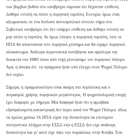
των βομβών βυθού στο υποβρύχιο νόμισαν ότι δέχονταν επίθεση.
Δόθηκε εντολή να πέσει η πυρηνική τορπίλη. Ευτυχώς όμως ένας
αξιωματικός σε ένα διπλανό αντιτορπιλικό έστειλε σήμα στο
Σοβιετικό υποβρύχιο ότι δεν υπάρχει επίθεση και δόθηκε εντολή να
μην πέσει η τορπίλη. Αν όμως έπεφτε η πυρηνική τορπίλη, τότε οι
ΗΠΑ θα απαντούσαν στο πυρηνικό χτύπημα και θα είχαμε πυρηνικό
ολοκαύτωμα. Ανάλογα περιστατικά συνέβησαν και αργότερα την
δεκαετία του 1980 όπου από τύχη γλυτώσαμε τον πυρηνικό πόλεμο.
Άρα, η άποψη ότι τα πράγματα ήταν υπό έλεγχο στον Ψυχρό Πόλεμο
δεν ισχύει.
Σήμερα, η πραγματικότητα είναι ακόμη πιο περίπλοκη και ο
πειρασμός χρήσης πυρηνικών μεγαλύτερος. Η ψυχροπολεμική εποχή
έχει διαφορές με σήμερα. Μια διαφορά ήταν ότι η αμοιβαία
εξασφαλισμένη καταστροφή δεν ίσχυε κατά τον Ψυχρό Πόλεμο, ιδίως
τα πρώτα χρόνια. Οι ΗΠΑ είχαν την δυνατότητα να επιτύχουν
συντριπτικό πλήγμα στην ΕΣΣΔ ενώ η ΕΣΣΔ δεν είχε ανάλογη
δυνατότητα και γι’ αυτό είχε πάει του πυραύλους στην Κούβα. Ένα