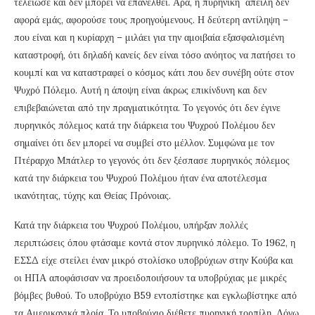
τελείωσε και δεν μπορεί να επανέλθει. Άρα, η πυρηνική απειλή δεν
αφορά εμάς, αφορούσε τους προηγούμενους. Η δεύτερη αντίληψη –
που είναι και η κυρίαρχη – μιλάει για την αμοιβαία εξασφαλισμένη
καταστροφή, ότι δηλαδή κανείς δεν είναι τόσο ανόητος να πατήσει το
κουμπί και να καταστραφεί ο κόσμος κάτι που δεν συνέβη ούτε στον
Ψυχρό Πόλεμο. Αυτή η άποψη είναι άκρως επικίνδυνη και δεν
επιβεβαιώνεται από την πραγματικότητα. Το γεγονός ότι δεν έγινε
πυρηνικός πόλεμος κατά την διάρκεια του Ψυχρού Πολέμου δεν
σημαίνει ότι δεν μπορεί να συμβεί στο μέλλον. Συμφώνα με τον
Πτέραρχο Μπάτλερ το γεγονός ότι δεν ξέσπασε πυρηνικός πόλεμος
κατά την διάρκεια του Ψυχρού Πολέμου ήταν ένα αποτέλεσμα
ικανότητας, τύχης και Θείας Πρόνοιας.
Κατά την διάρκεια του Ψυχρού Πολέμου, υπήρξαν πολλές
περιπτώσεις όπου φτάσαμε κοντά στον πυρηνικό πόλεμο. Το 1962, η
ΕΣΣΔ είχε στείλει έναν μικρό στολίσκο υποβρύχιων στην Κούβα και
οι ΗΠΑ αποφάσισαν να προειδοποιήσουν τα υποβρύχιας με μικρές
βόμβες βυθού. Το υποβρύχιο Β59 εντοπίστηκε και εγκλωβίστηκε από
τα Αμερικανικά πλοία. Το υποβρύχιο διέθετε πυρηνική τορπίλη. Λόγω