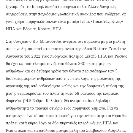
ξεχνάμε ότι το Ισραήλ διαθέτει πυρηνικά όπλα. Άλλες δυνητικές
συγκρούσεις στην παγκόσμια γεωπολιτική σκακιέρα που ενδέχεται να
γίνει χρήση πυρηνικών όπλων είναι μεταξύ Ινδίας-Πακιστάν, Κίνας-
ΗΠΑ και Βόρειας Κορέας-ΗΠΑ.
Στη συνέχεια ο Δρ. Μπανούτσος ανέφερε ότι σύμφωνα με μία μελέτη
που είχε δημοσιευτεί στο επιστημονικό περιοδικό Nature Food τον
Αύγουστο του 2022 ένας πυρηνικός πόλεμος μεταξύ ΗΠΑ και Ρωσίας
θα έχει ως αποτέλεσμα τον άμεσο θάνατο 360 εκατομμυρίων
ανθρώπων και σε δεύτερο χρόνο τον θάνατο περισσότερων των 5
δισεκατομμυρίων ανθρώπων από την πείνα λόγω της μόλυνσης της
αγροτικής γης από ραδιενέργεια καθώς και την δραματική πτώση της
μέσης θερμοκρασίας του πλανήτη κατά 58 βαθμούς της κλίμακας
Φαρενάιτ (14.5 βαθμοί Κελσίου). Θα αντιμετωπίσει δηλαδή η
ανθρωπότητα το τραγικό σενάριο ενός πυρηνικού χειμώνα. Για να
αποφευχθεί ένα τέτοιο καταστροφικό για την ανθρωπότητα σενάριο θα
πρέπει κατά κύριο λόγο οι δύο πυρηνικές υπερδυνάμεις ΗΠΑ και
Ρωσία αλλά και τα υπόλοιπα μόνιμα μέλη του Συμβουλίου Ασφαλείας