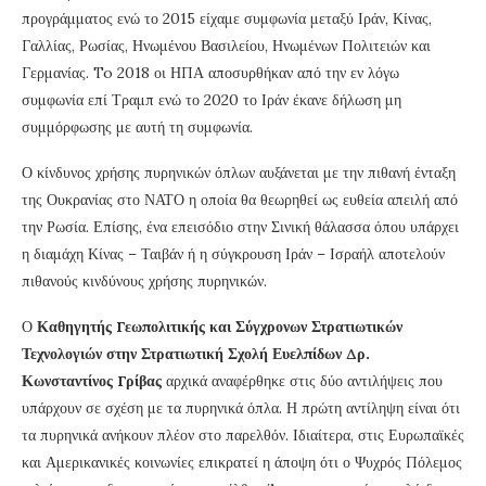
προγράμματος ενώ το 2015 είχαμε συμφωνία μεταξύ Ιράν, Κίνας,
Γαλλίας, Ρωσίας, Ηνωμένου Βασιλείου, Ηνωμένων Πολιτειών και
Γερμανίας. To 2018 οι ΗΠΑ αποσυρθήκαν από την εν λόγω
συμφωνία επί Τραμπ ενώ το 2020 το Ιράν έκανε δήλωση μη
συμμόρφωσης με αυτή τη συμφωνία.
Ο κίνδυνος χρήσης πυρηνικών όπλων αυξάνεται με την πιθανή ένταξη
της Ουκρανίας στο ΝΑΤΟ η οποία θα θεωρηθεί ως ευθεία απειλή από
την Ρωσία. Επίσης, ένα επεισόδιο στην Σινική θάλασσα όπου υπάρχει
η διαμάχη Κίνας – Ταιβάν ή η σύγκρουση Ιράν – Ισραήλ αποτελούν
πιθανούς κινδύνους χρήσης πυρηνικών.
Ο
Καθηγητής Γεωπολιτικής και Σύγχρονων Στρατιωτικών
Τεχνολογιών στην Στρατιωτική Σχολή Ευελπίδων
Δρ.
Κωνσταντίνος Γρίβας
αρχικά αναφέρθηκε στις δύο αντιλήψεις που
υπάρχουν σε σχέση με τα πυρηνικά όπλα. Η πρώτη αντίληψη είναι ότι
τα πυρηνικά ανήκουν πλέον στο παρελθόν. Ιδιαίτερα, στις Ευρωπαϊκές
και Αμερικανικές κοινωνίες επικρατεί η άποψη ότι ο Ψυχρός Πόλεμος