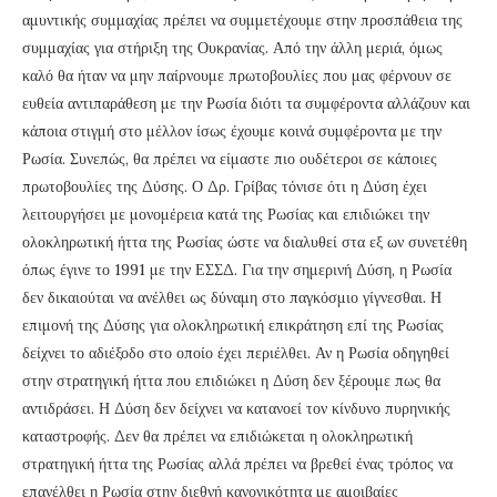
αμυντικής συμμαχίας πρέπει να συμμετέχουμε στην προσπάθεια της
συμμαχίας για στήριξη της Ουκρανίας. Από την άλλη μεριά, όμως
καλό θα ήταν να μην παίρνουμε πρωτοβουλίες που μας φέρνουν σε
ευθεία αντιπαράθεση με την Ρωσία διότι τα συμφέροντα αλλάζουν και
κάποια στιγμή στο μέλλον ίσως έχουμε κοινά συμφέροντα με την
Ρωσία. Συνεπώς, θα πρέπει να είμαστε πιο ουδέτεροι σε κάποιες
πρωτοβουλίες της Δύσης. Ο Δρ. Γρίβας τόνισε ότι η Δύση έχει
λειτουργήσει με μονομέρεια κατά της Ρωσίας και επιδιώκει την
ολοκληρωτική ήττα της Ρωσίας ώστε να διαλυθεί στα εξ ων συνετέθη
όπως έγινε το 1991 με την ΕΣΣΔ. Για την σημερινή Δύση, η Ρωσία
δεν δικαιούται να ανέλθει ως δύναμη στο παγκόσμιο γίγνεσθαι. Η
επιμονή της Δύσης για ολοκληρωτική επικράτηση επί της Ρωσίας
δείχνει το αδιέξοδο στο οποίο έχει περιέλθει. Αν η Ρωσία οδηγηθεί
στην στρατηγική ήττα που επιδιώκει η Δύση δεν ξέρουμε πως θα
αντιδράσει. Η Δύση δεν δείχνει να κατανοεί τον κίνδυνο πυρηνικής
καταστροφής. Δεν θα πρέπει να επιδιώκεται η ολοκληρωτική
στρατηγική ήττα της Ρωσίας αλλά πρέπει να βρεθεί ένας τρόπος να
επανέλθει η Ρωσία στην διεθνή κανονικότητα με αμοιβαίες