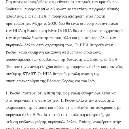
Στη συνέχεια αναφέρθηκε στις εθνικές στρατηγικές των κρατών που
διαθέτουν πυρηνικά όπλα σύμφωνα με τα επίσημα έγγραφα εθνικής
ασφάλειας. Για τις ΗΠΑ, η πυρηνική αποτροπή είναι πρώτη
προτεραιότητα. Μέχρι το 2030 δύο θα είναι οι πυρηνικοί αντίπαλοι
των ΗΠΑ: η Ρωσία και η Κίνα. Οι ΗΠΑ θα επιδιώξουν εκσυγχρονισμό
των πυρηνικών δυνατοτήτων τους αλλά και μείωση του ρόλου των
πυρηνικών όπλων στην στρατηγική τους. Οι ΗΠΑ θεωρούν ότι η
Ρωσία κάνει αυξημένη καταφυγή σε πυρηνικά όπλα λόγω
αποδυνάμωσης των συμβατικών της δυνατοτήτων. Επίσης, οι ΗΠΑ
βλέπουν την ανάγκη ελέγχου διάδοσης πυρηνικών όπλων και μιας νέας
συνθήκης START. Οι ΗΠΑ θεωρούν μεγάλη ανάγκη την
αποπυρηνικοποίηση της Βόρειας Κορέας και του Ιράν.
Η Ρωσία πιστεύει ότι η θέση της ως μεγάλη δύναμη οφείλεται και
στις πυρηνικές της δυνατότητες. Η Ρωσία βλέπει την πιθανότητα
κλιμάκωσης της έντασης και αύξηση της πιθανότητας σύγκρουσης με
πυρηνικά όπλα. Η Ρωσία πιστεύει στη πολιτική αποτροπής για
μείωση κινδύνου χρήσης πυρηνικών όπλων. Επίσης, αναφέρεται στην
επιδίωξη μείωσης εξάπλωσης πυρηνικών όπλων και την εφαρμογή