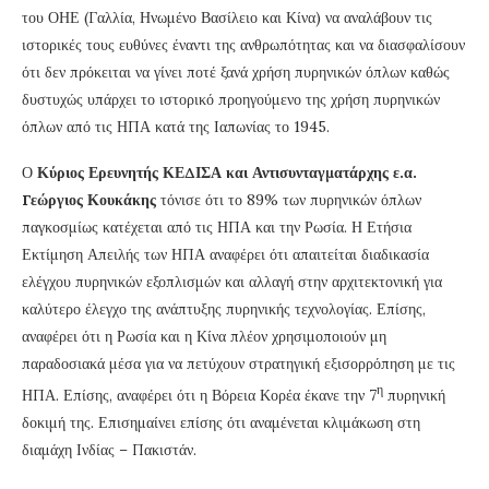
του ΟΗΕ (Γαλλία, Ηνωμένο Βασίλειο και Κίνα) να αναλάβουν τις
ιστορικές τους ευθύνες έναντι της ανθρωπότητας και να διασφαλίσουν
ότι δεν πρόκειται να γίνει ποτέ ξανά χρήση πυρηνικών όπλων καθώς
δυστυχώς υπάρχει το ιστορικό προηγούμενο της χρήση πυρηνικών
όπλων από τις ΗΠΑ κατά της Ιαπωνίας το 1945.
Ο
Κύριος
Ερευνητής ΚΕΔΙΣΑ και Αντισυνταγματάρχης ε.α.
Γεώργιος Κουκάκης
τόνισε ότι το 89% των πυρηνικών όπλων
παγκοσμίως κατέχεται από τις ΗΠΑ και την Ρωσία. Η Ετήσια
Εκτίμηση Απειλής των ΗΠΑ αναφέρει ότι απαιτείται διαδικασία
ελέγχου πυρηνικών εξοπλισμών και αλλαγή στην αρχιτεκτονική για
καλύτερο έλεγχο της ανάπτυξης πυρηνικής τεχνολογίας. Επίσης,
αναφέρει ότι η Ρωσία και η Κίνα πλέον χρησιμοποιούν μη
παραδοσιακά μέσα για να πετύχουν στρατηγική εξισορρόπηση με τις
η
ΗΠΑ. Επίσης, αναφέρει ότι η Βόρεια Κορέα έκανε την 7
πυρηνική
δοκιμή της. Επισημαίνει επίσης ότι αναμένεται κλιμάκωση στη
διαμάχη Ινδίας – Πακιστάν.