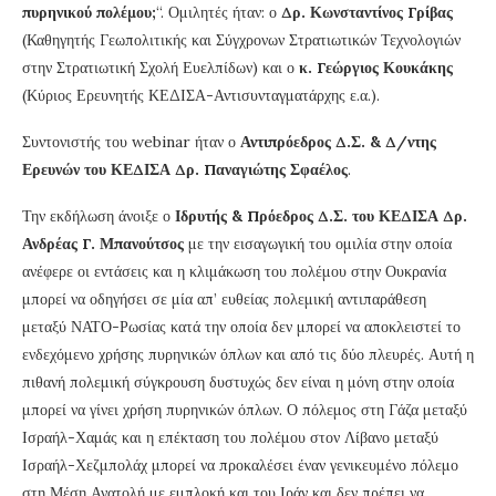
πυρηνικού πολέμου;
“. Ομιλητές ήταν: ο
Δρ. Κωνσταντίνος Γρίβας
(Καθηγητής Γεωπολιτικής και Σύγχρονων Στρατιωτικών Τεχνολογιών
στην Στρατιωτική Σχολή Ευελπίδων) και ο
κ. Γεώργιος Κουκάκης
(Κύριος Ερευνητής ΚΕΔΙΣΑ-Αντισυνταγματάρχης ε.α.).
Συντονιστής του webinar ήταν ο
Αντιπρόεδρος Δ.Σ. & Δ/ντης
Ερευνών του ΚΕΔΙΣΑ Δρ. Παναγιώτης Σφαέλος
.
Την εκδήλωση άνοιξε ο
Ιδρυτής & Πρόεδρος Δ.Σ. του ΚΕΔΙΣΑ Δρ.
Ανδρέας Γ. Μπανούτσος
με την εισαγωγική του ομιλία στην οποία
ανέφερε οι εντάσεις και η κλιμάκωση του πολέμου στην Ουκρανία
μπορεί να οδηγήσει σε μία απ’ ευθείας πολεμική αντιπαράθεση
μεταξύ ΝΑΤΟ-Ρωσίας κατά την οποία δεν μπορεί να αποκλειστεί το
ενδεχόμενο χρήσης πυρηνικών όπλων και από τις δύο πλευρές. Αυτή η
πιθανή πολεμική σύγκρουση δυστυχώς δεν είναι η μόνη στην οποία
μπορεί να γίνει χρήση πυρηνικών όπλων. Ο πόλεμος στη Γάζα μεταξύ
Ισραήλ-Χαμάς και η επέκταση του πολέμου στον Λίβανο μεταξύ
Ισραήλ-Χεζμπολάχ μπορεί να προκαλέσει έναν γενικευμένο πόλεμο
στη Μέση Ανατολή με εμπλοκή και του Ιράν και δεν πρέπει να