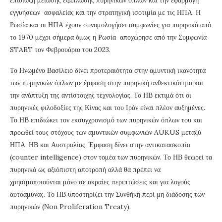
εγγυήσεων ασφαλείας και την στρατηγική ισοτιμία με τις ΗΠΑ. Η
Ρωσία και οι ΗΠΑ έχουν συνομολογήσει συμφωνίες για πυρηνικά από
το 1970 μέχρι σήμερα όμως η Ρωσία αποχώρησε από την Συμφωνία
START τον Φεβρουάριο του 2023.
Το Ηνωμένο Βασίλειο δίνει προτεραιότητα στην αμυντική ικανότητα
των πυρηνικών όπλων με έμφαση στην πυρηνική ανθεκτικότητα και
την ανάπτυξη της αντίστοιχης τεχνολογίας. Το ΗΒ εκτιμά ότι οι
πυρηνικές φιλοδοξίες της Κίνας και του Ιράν είναι πλέον αυξημένες.
Το ΗΒ επιδιώκει τον εκσυγχρονισμό των πυρηνικών όπλων του και
προωθεί τους στόχους των αμυντικών συμφωνιών AUKUS μεταξύ
ΗΠΑ, ΗΒ και Αυστραλίας. Έμφαση δίνει στην αντικατασκοπία
(counter intelligence) στον τομέα των πυρηνικών. Το ΗΒ θεωρεί τα
πυρηνικά ως αξιόπιστη αποτροπή αλλά θα πρέπει να
χρησιμοποιούνται μόνο σε ακραίες περιπτώσεις και για λογούς
αυτοάμυνας. Το ΗΒ υποστηρίζει την Συνθήκη περί μη διάδοσης των
πυρηνικών (Νon Proliferation Treaty).