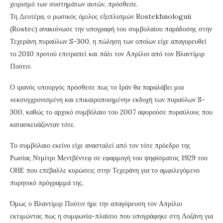
χειρισμό των συστημάτων αυτών, πρόσθεσε.
Τη Δευτέρα, ο ρωσικός όμιλος εξοπλισμών Rostekhnologuii
(Rostec) ανακοίνωσε την υπογραφή του συμβολαίου παράδοσης στην
Τεχεράνη πυραύλων S-300, η πώληση των οποίων είχε απαγορευθεί
το 2010 προτού επιτραπεί και πάλι τον Απρίλιο από τον Βλαντίμιρ
Πούτιν.
Ο ιρανός υπουργός πρόσθεσε πως το Ιράν θα παραλάβει μια
«εκσυγχρονισμένη και επικαιροποιημένη» εκδοχή των πυραύλων S-
300, καθώς το αρχικό συμβόλαιο του 2007 αφορούσε πυραύλους που
κατασκευάζονταν τότε.
Το συμβόλαιο εκείνο είχε ανασταλεί από τον τότε πρόεδρο της
Ρωσίας Ντμίτρι Μεντβέντεφ σε εφαρμογή του ψηφίσματος 1929 του
ΟΗΕ που επέβαλλε κυρώσεις στην Τεχεράνη για το αμφιλεγόμενο
πυρηνικό πρόγραμμά της.
Όμως ο Βλαντίμιρ Πούτιν ήρε την απαγόρευση τον Απρίλιο
εκτιμώντας πως η συμφωνία-πλαίσιο που υπογράφηκε στη Λοζάνη για