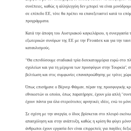
συνέπειες, καθώς η αλληλεγγύη δεν μπορεί να είναι μονόδρομ
σε επίπεδο ΕΕ, τότε θα πρέπει να επανεξεταστεί κατά το επό
προγράμματα.
Κατά την άποψη του Αυστριακού καγκελάριου, η συνεργασία τ
εξωτερικών συνόρων της ΕΕ με την Frontex και για την ταυ
καταυλισμούς.
“Θα επενδύσουμε σταδιακά τρία δισεκατομμύρια ευρώ στο πλα
σχολείων και για τη μέριμνα των προσφύγων στην Τουρκία”, σ
βελτίωση και στις συμφωνίες επαναπροώθησης με τρίτες χώρε
Όπως επισήμανε ο Βέρνερ Φάιμαν, πέραν της προσφυγικής κρ
εθνικιστών οι οποίοι, όπως παρατήρησε, έχουν μία απλή “συν
έχουν πάντα για όλα στερεότυπες αρνητικές ιδέες, ενώ το μόνο
Σε σχέση με την ανεργία, ο ίδιος βρίσκεται στο πλευρό εκείν
απασχόληση και στην ανάπτυξη, καθώς η κρίση θα φύγει μόνον
άνθρωποι έχουν εργασία δεν είναι επιρρεπείς για παγίδες δεξι