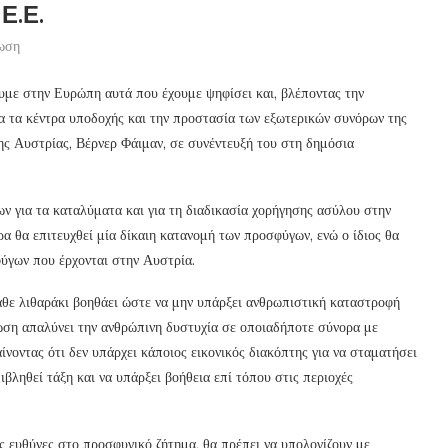
Ε.Ε.
νωση
με στην Ευρώπη αυτά που έχουμε ψηφίσει και, βλέποντας την
α τα κέντρα υποδοχής και την προστασία των εξωτερικών συνόρων της
ς Αυστρίας, Βέρνερ Φάιμαν, σε συνέντευξή του στη δημόσια
ν για τα καταλύματα και για τη διαδικασία χορήγησης ασύλου στην
α θα επιτευχθεί μία δίκαιη κατανομή των προσφύγων, ενώ ο ίδιος θα
ύγων που έρχονται στην Αυστρία.
θε λιθαράκι βοηθάει ώστε να μην υπάρξει ανθρωπιστική καταστροφή
ίωση απαλύνει την ανθρώπινη δυστυχία σε οποιαδήποτε σύνορα με
νοντας ότι δεν υπάρχει κάποιος εικονικός διακόπτης για να σταματήσει
βληθεί τάξη και να υπάρξει βοήθεια επί τόπου στις περιοχές
ις ευθύνες στο προσφυγικό ζήτημα, θα πρέπει να υπολογίζουν με