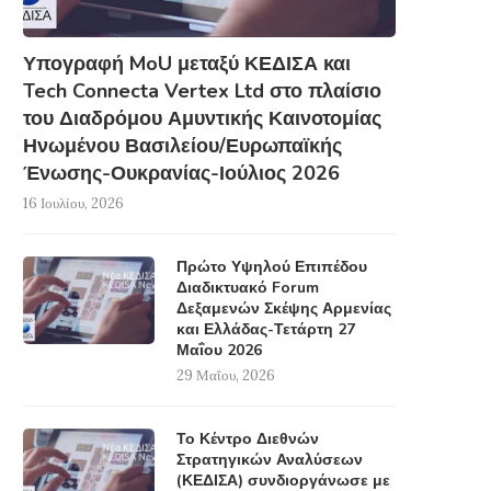
Υπογραφή MoU μεταξύ ΚΕΔΙΣΑ και
Tech Connecta Vertex Ltd στο πλαίσιο
Μακελειό στο Πακιστάν-
Κρίσιμη η βελτίωση τ
Τουλάχιστον 65 νεκροί από
ανταλλαγής πληροφορ
του Διαδρόμου Αμυντικής Καινοτομίας
επίθεση καμικάζι σε...
Ηνωμένου Βασιλείου/Ευρωπαϊκής
24 Μαρτίου, 2016
28 Μαρτίου, 2016
Ένωσης-Ουκρανίας-Ιούλιος 2026
16 Ιουλίου, 2026
Πρώτο Υψηλού Επιπέδου
Διαδικτυακό Forum
Δεξαμενών Σκέψης Αρμενίας
και Ελλάδας-Τετάρτη 27
Μαΐου 2026
29 Μαΐου, 2026
Το Κέντρο Διεθνών
Στρατηγικών Αναλύσεων
(ΚΕΔΙΣΑ) συνδιοργάνωσε με