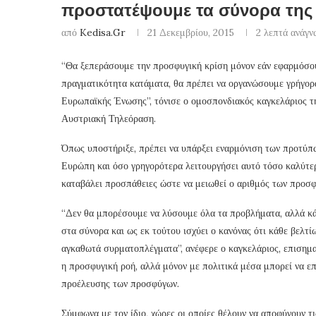
προστατέψουμε τα σύνορα της 
από
Kedisa.gr
21 Δεκεμβρίου, 2015
2 λεπτά ανάγ
“Θα ξεπεράσουμε την προσφυγική κρίση μόνον εάν εφαρμόσου
πραγματικότητα κατάματα, θα πρέπει να οργανώσουμε γρήγορ
Ευρωπαϊκής Ένωσης”, τόνισε ο ομοσπονδιακός καγκελάριος τη
Αυστριακή Τηλεόραση.
Όπως υποστήριξε, πρέπει να υπάρξει εναρμόνιση των προτύπω
Ευρώπη και όσο γρηγορότερα λειτουργήσει αυτό τόσο καλύτερ
καταβάλει προσπάθειες ώστε να μειωθεί ο αριθμός των προσφ
“Δεν θα μπορέσουμε να λύσουμε όλα τα προβλήματα, αλλά κά
στα σύνορα και ως εκ τούτου ισχύει ο κανόνας ότι κάθε βελτ
αγκαθωτά συρματοπλέγματα”, ανέφερε ο καγκελάριος, επισημαί
η προσφυγική ροή, αλλά μόνον με πολιτικά μέσα μπορεί να επι
προέλευσης των προσφύγων.
Σύμφωνα με τον ίδιο, χώρες οι οποίες θέλουν να αποφύγουν τ