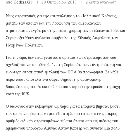
από
Kedisa.gr
28 Οκτωβρίου, 2015
2 λεπτά ανάγνωση
Νέες στρατηγικές για την καταπολέμηση του Ισλαμικού Κράτους,
μεταξύ των οποίων και την προώθηση των αμερικανικών
στρατευμάτων εγγύτερα στην πρώτη γραμμή των μετώπων σε Ιράκ και
Συρία, εξετάζουν ανώτατοι σύμβουλοι της Εθνικής Ασφάλειας των
Ηνωμένων Πολιτειών.
Για την ώρα, δεν είναι γνωστός ο αριθμός των στρατευμάτων που
σχεδιάζεται να τοποθετηθούν στη Συρία ούτε καν εάν η πρόταση για
ευρύτερη στρατιωτική εμπλοκή των ΗΠΑ θα προχωρήσει. Σε κάθε
περίπτωση, αποτελεί ένα σαφές σημάδι της αυξανόμενης
δυσαρέσκειας του Λευκού Οίκου όσον αφορά την πρόοδο στη μάχη
κατά της ISIS.
Ο διάλογος στην κυβέρνηση Ομπάμα για τα επόμενα βήματα, βάσει
των οποίων πρόκειται να μεταβεί στη Συρία έστω και ένας μικρός
αριθμός ειδικών στρατευμάτων, τίθεται έπειτα από τις πιέσεις του
αμερικανού υπουργού Άμυνας Άστον Κάρτερ και συνιστά μία πολύ