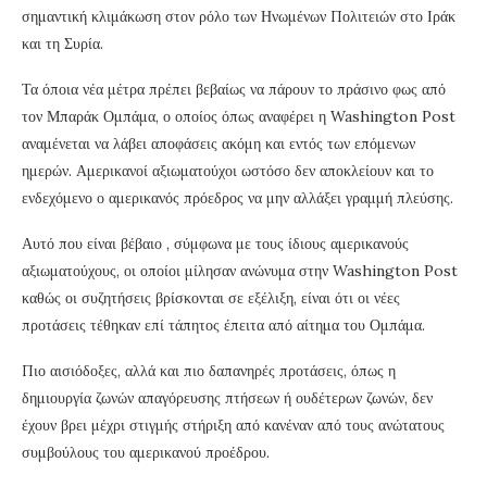
σημαντική κλιμάκωση στον ρόλο των Ηνωμένων Πολιτειών στο Ιράκ
και τη Συρία.
Τα όποια νέα μέτρα πρέπει βεβαίως να πάρουν το πράσινο φως από
τον Μπαράκ Ομπάμα, ο οποίος όπως αναφέρει η Washington Post
αναμένεται να λάβει αποφάσεις ακόμη και εντός των επόμενων
ημερών. Αμερικανοί αξιωματούχοι ωστόσο δεν αποκλείουν και το
ενδεχόμενο ο αμερικανός πρόεδρος να μην αλλάξει γραμμή πλεύσης.
Αυτό που είναι βέβαιο , σύμφωνα με τους ίδιους αμερικανούς
αξιωματούχους, οι οποίοι μίλησαν ανώνυμα στην Washington Post
καθώς οι συζητήσεις βρίσκονται σε εξέλιξη, είναι ότι οι νέες
προτάσεις τέθηκαν επί τάπητος έπειτα από αίτημα του Ομπάμα.
Πιο αισιόδοξες, αλλά και πιο δαπανηρές προτάσεις, όπως η
δημιουργία ζωνών απαγόρευσης πτήσεων ή ουδέτερων ζωνών, δεν
έχουν βρει μέχρι στιγμής στήριξη από κανέναν από τους ανώτατους
συμβούλους του αμερικανού προέδρου.