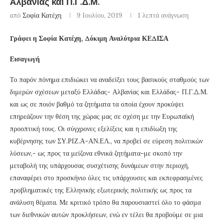
Αλβανίας και Π.Γ.Δ.Μ.
από
Σοφία Κατέχη
9 Ιουλίου, 2019
1 λεπτά ανάγνωση
Γράφει η Σοφία Κατέχη, Δόκιμη Αναλύτρια ΚΕΔΙΣΑ
Εισαγωγή
Το παρόν πόνημα επιδιώκει να αναδείξει τους βασικούς σταθμούς των
διμερών σχέσεων μεταξύ Ελλάδας- Αλβανίας και Ελλάδας- Π.Γ.Δ.Μ.
και ως σε ποιόν βαθμό τα ζητήματα τα οποία έχουν προκύψει
επηρεάζουν την θέση της χώρας μας σε σχέση με την Ευρωπαϊκή
προοπτική τους. Οι σύγχρονες εξελίξεις και η επιδίωξη της
κυβέρνησης των ΣΥ.ΡΙΖ.Α-ΑΝ.ΕΛ., να προβεί σε εύρεση πολιτικών
λύσεων,- ως προς τα μείζονα εθνικά ζητήματα-με σκοπό την
μεταβολή της υπάρχουσας συσχέτισης δυνάμεων στην περιοχή,
επαναφέρει στο προσκήνιο όλες τις υπάρχουσες και εκπεφρασμένες
προβληματικές της Ελληνικής εξωτερικής πολιτικής ως προς τα
ανάλυση θέματα. Με κριτικό τρόπο θα παρουσιαστεί όλο το φάσμα
των διεθνικών αυτών προκλήσεων, ενώ εν τέλει θα προβούμε σε μια