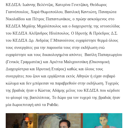
ΚΕΔΙΣΑ: Ιωάννης Βελέντζας, Κατερίνα Γενετζάκη, Θεόδωρος
Γιαννόπουλος, Χαρά Θωμοπούλου, Βασιλική Καντιώτη, Παναγιώτα
Νικολαΐδου και Πέτρος Παπαντωνάκος, ο πρώην ασκούμενος στο
ΚΕΔΙΣΑ Μιχάλης Μιχαλόπουλος και ο διαχειριστής της ιστοσελίδας
του ΚΕΔΙΣΑ Αλέξανδρος Ηλιόπουλος. Ο Ιδρυτής & Πρόεδρος Δ.Σ.
του ΚΕΔΙΣΑ Δρ. Ανδρέας Γ.Μπανούτσος ευχαρίστησε θερμά όλους
τους συνεργάτες για την παρουσία τους στην εκδήλωση ενώ
ευχαρίστησε και τους δικαιολογημένα απόντες Βασίλη Παπαγεωργίου
(Γενικός Γραμματέας) και Αριέττα Μαλιχουτσάκη (Οικονομική
Διαχειρίστρια και Ιδρυτική Εταίρος) καθώς και όλους τους
συνεργάτες που ζουν και εργάζονται εκτός Αθηνών ή είχαν σοβαρό
κώλυμα και δεν μπόρεσαν να παραβρεθούν στην εκδήλωση. Τυχερός
της βραδιάς ήταν ο Κώστας Αδάμης μέλος του ΚΕΔΙΣΑ που κέρδισε
το φλουρί της βασιλόπιτας. Το δώρο για τον τυχερό της βραδιάς ήταν
μία δωροεπιταγή από τα Public.