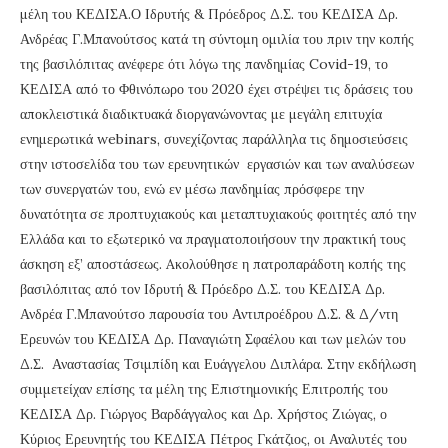
μέλη του ΚΕΔΙΣΑ.Ο Ιδρυτής & Πρόεδρος Δ.Σ. του ΚΕΔΙΣΑ Δρ.
Ανδρέας Γ.Μπανούτσος κατά τη σύντομη ομιλία του πριν την κοπής
της βασιλόπιτας ανέφερε ότι λόγω της πανδημίας Covid-19, το
ΚΕΔΙΣΑ από το Φθινόπωρο του 2020 έχει στρέψει τις δράσεις του
αποκλειστικά διαδικτυακά διοργανώνοντας με μεγάλη επιτυχία
ενημερωτικά webinars, συνεχίζοντας παράλληλα τις δημοσιεύσεις
στην ιστοσελίδα του των ερευνητικών εργασιών και των αναλύσεων
των συνεργατών του, ενώ εν μέσω πανδημίας πρόσφερε την
δυνατότητα σε προπτυχιακούς και μεταπτυχιακούς φοιτητές από την
Ελλάδα και το εξωτερικό να πραγματοποιήσουν την πρακτική τους
άσκηση εξ’ αποστάσεως. Aκολούθησε η πατροπαράδοτη κοπής της
βασιλόπιτας από τον Ιδρυτή & Πρόεδρο Δ.Σ. του ΚΕΔΙΣΑ Δρ.
Ανδρέα Γ.Μπανούτσο παρουσία του Αντιπροέδρου Δ.Σ. & Δ/ντη
Ερευνών του ΚΕΔΙΣΑ Δρ. Παναγιώτη Σφαέλου και των μελών του
Δ.Σ. Αναστασίας Τσιμπίδη και Ευάγγελου Διπλάρα. Στην εκδήλωση
συμμετείχαν επίσης τα μέλη της Επιστημονικής Επιτροπής του
ΚΕΔΙΣΑ Δρ. Γιώργος Βαρδάγγαλος και Δρ. Χρήστος Ζιώγας, ο
Κύριος Ερευνητής του ΚΕΔΙΣΑ Πέτρος Γκάτζιος, οι Αναλυτές του