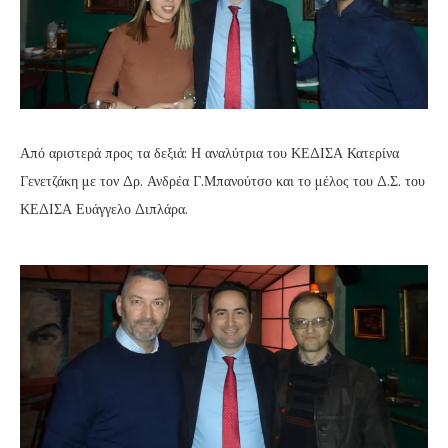
Από αριστερά προς τα δεξιά: Η αναλύτρια του ΚΕΔΙΣΑ Κατερίνα
Γενετζάκη με τον Δρ. Ανδρέα Γ.Μπανούτσο και το μέλος του Δ.Σ. του
ΚΕΔΙΣΑ Ευάγγελο Διπλάρα.