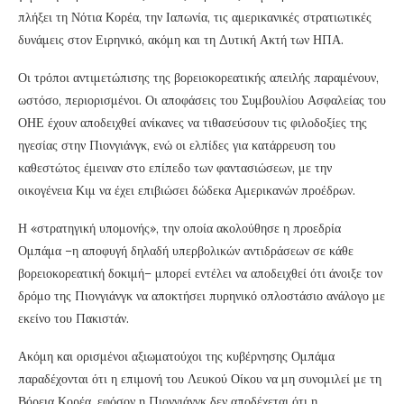
πλήξει τη Νότια Κορέα, την Ιαπωνία, τις αμερικανικές στρατιωτικές
δυνάμεις στον Ειρηνικό, ακόμη και τη Δυτική Ακτή των ΗΠΑ.
Οι τρόποι αντιμετώπισης της βορειοκορεατικής απειλής παραμένουν,
ωστόσο, περιορισμένοι. Οι αποφάσεις του Συμβουλίου Ασφαλείας του
ΟΗΕ έχουν αποδειχθεί ανίκανες να τιθασεύσουν τις φιλοδοξίες της
ηγεσίας στην Πιονγιάνγκ, ενώ οι ελπίδες για κατάρρευση του
καθεστώτος έμειναν στο επίπεδο των φαντασιώσεων, με την
οικογένεια Κιμ να έχει επιβιώσει δώδεκα Αμερικανών προέδρων.
Η «στρατηγική υπομονής», την οποία ακολούθησε η προεδρία
Ομπάμα –η αποφυγή δηλαδή υπερβολικών αντιδράσεων σε κάθε
βορειοκορεατική δοκιμή– μπορεί εντέλει να αποδειχθεί ότι άνοιξε τον
δρόμο της Πιονγιάνγκ να αποκτήσει πυρηνικό οπλοστάσιο ανάλογο με
εκείνο του Πακιστάν.
Ακόμη και ορισμένοι αξιωματούχοι της κυβέρνησης Ομπάμα
παραδέχονται ότι η επιμονή του Λευκού Οίκου να μη συνομιλεί με τη
Βόρεια Κορέα, εφόσον η Πιονγιάνγκ δεν αποδέχεται ότι η