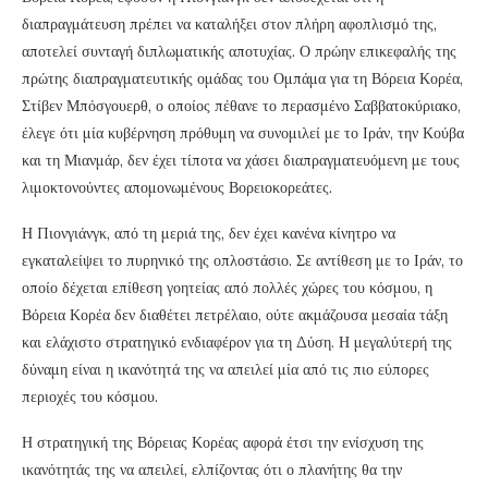
διαπραγμάτευση πρέπει να καταλήξει στον πλήρη αφοπλισμό της,
αποτελεί συνταγή διπλωματικής αποτυχίας. Ο πρώην επικεφαλής της
πρώτης διαπραγματευτικής ομάδας του Ομπάμα για τη Βόρεια Κορέα,
Στίβεν Μπόσγουερθ, ο οποίος πέθανε το περασμένο Σαββατοκύριακο,
έλεγε ότι μία κυβέρνηση πρόθυμη να συνομιλεί με το Ιράν, την Κούβα
και τη Μιανμάρ, δεν έχει τίποτα να χάσει διαπραγματευόμενη με τους
λιμοκτονούντες απομονωμένους Βορειοκορεάτες.
Η Πιονγιάνγκ, από τη μεριά της, δεν έχει κανένα κίνητρο να
εγκαταλείψει το πυρηνικό της οπλοστάσιο. Σε αντίθεση με το Ιράν, το
οποίο δέχεται επίθεση γοητείας από πολλές χώρες του κόσμου, η
Βόρεια Κορέα δεν διαθέτει πετρέλαιο, ούτε ακμάζουσα μεσαία τάξη
και ελάχιστο στρατηγικό ενδιαφέρον για τη Δύση. Η μεγαλύτερή της
δύναμη είναι η ικανότητά της να απειλεί μία από τις πιο εύπορες
περιοχές του κόσμου.
Η στρατηγική της Βόρειας Κορέας αφορά έτσι την ενίσχυση της
ικανότητάς της να απειλεί, ελπίζοντας ότι ο πλανήτης θα την