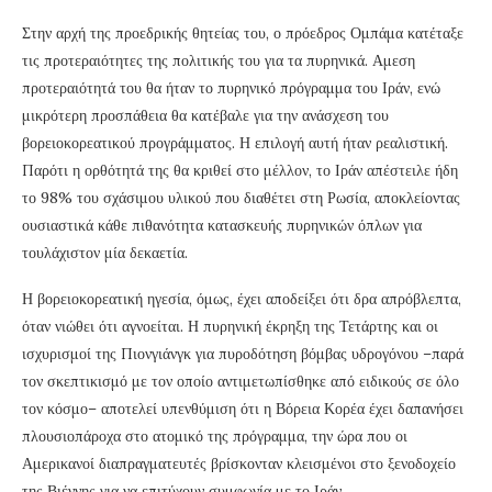
Στην αρχή της προεδρικής θητείας του, ο πρόεδρος Ομπάμα κατέταξε
τις προτεραιότητες της πολιτικής του για τα πυρηνικά. Αμεση
προτεραιότητά του θα ήταν το πυρηνικό πρόγραμμα του Ιράν, ενώ
μικρότερη προσπάθεια θα κατέβαλε για την ανάσχεση του
βορειοκορεατικού προγράμματος. Η επιλογή αυτή ήταν ρεαλιστική.
Παρότι η ορθότητά της θα κριθεί στο μέλλον, το Ιράν απέστειλε ήδη
το 98% του σχάσιμου υλικού που διαθέτει στη Ρωσία, αποκλείοντας
ουσιαστικά κάθε πιθανότητα κατασκευής πυρηνικών όπλων για
τουλάχιστον μία δεκαετία.
Η βορειοκορεατική ηγεσία, όμως, έχει αποδείξει ότι δρα απρόβλεπτα,
όταν νιώθει ότι αγνοείται. Η πυρηνική έκρηξη της Τετάρτης και οι
ισχυρισμοί της Πιονγιάνγκ για πυροδότηση βόμβας υδρογόνου –παρά
τον σκεπτικισμό με τον οποίο αντιμετωπίσθηκε από ειδικούς σε όλο
τον κόσμο– αποτελεί υπενθύμιση ότι η Βόρεια Κορέα έχει δαπανήσει
πλουσιοπάροχα στο ατομικό της πρόγραμμα, την ώρα που οι
Αμερικανοί διαπραγματευτές βρίσκονταν κλεισμένοι στο ξενοδοχείο
της Βιέννης για να επιτύχουν συμφωνία με το Ιράν.