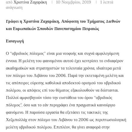
από
Χριστίνα Ζαχαράκη
10 Νοεμβρίου, 2019
1 λεπτά
ανάγνωση
Γράφει η Χριστίνα Ζαχαράκη, Απόφοιτη του Τμήματος Διεθνών
και Ευρωπαϊκών Σπουδών Πανεπιστημίου Πειραιώς
Εισαγωγή
Ο “υβριδικός πόλεμος” είναι μια νεοφυής και συχνά αμφιλεγόμενη
έννοια. Η μελέτη του φαινομένου αυτού έχει κεντρίσει το ενδιαφέρον
ακαδημαϊκών και στρατηγιστών τα τελευταία χρόνια, ιδιαίτερα μετά
τον πόλεμο του Λιβάνου του 2006. Παρά την εκτεταμένη μελέτη και
τις απόπειρες εύρεσης καθολικά αποδεκτού ορισμού του υβριδικού
πολέμου, οι απόψεις επί του θέματος εξακολουθούν να διίστανται.
Πολλοί αμφισβητούν τόσο την ευστάθεια του όρου “υβριδικός
πόλεμος”, όσο και το εάν περιγράφει ένα πραγματικά καινούργιο
φαινόμενο. Η παρούσα εργασία θα εξετάσει τις τακτικές της
Χεζμπολλάχ στον πόλεμο του Λιβάνου το 2006 ως περιπτωσιολογική
μελέτη υβριδικού πολέμου. Επιπλέον, θα γίνει αναφορά στην