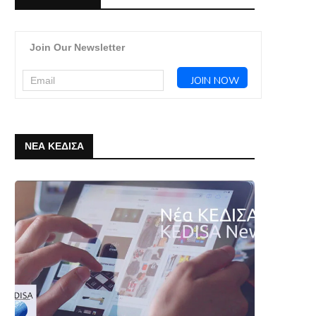
Join Our Newsletter
ΝΕΑ ΚΕΔΙΣΑ
Webinar ΚΕΔΙΣΑ & Πρεσβείας της
Το ΚΕΔΙΣΑ σας εύχεται Κα
Λιθουανίας στην Ελλάδα: “Η
και Καλή Ανάσταση