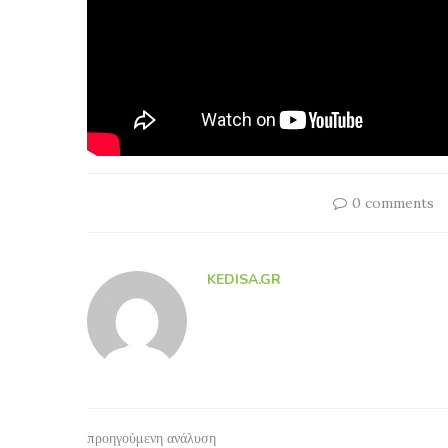
0 comments
KEDISA.GR
προηγούμενη ανάλυση