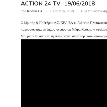
ACTION 24 TV- 19/06/2018
από
Kedisa.gr
20 Ιουνίου, 2018
0 λεπτά ανάγνωση
Ο Ιδρυτής & Πρόεδρος Δ.Σ. ΚΕΔΙΣΑ κ. Ανδρέας Γ.Μπανούτ
παρουσιάστρια τη δημοσιογράφο κα Μάιρα Μπάρμπα σχολίασ
Μπορείτε να δείτε το σχετικό βίντεο στον παρακάτω σύνδεσμ