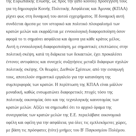
της Ευρωπαϊκής Ένωσης, ως προς την (από κοινού) προσέγγισή τους
για τη δημιουργία Κοινής Πολιτικής Ασφάλειας και Άμυνας (ΚΠΑΑ)
ρίχνει φως στη δυναμική του αυτού εγχειρήματος. Η δυναμική αυτή
συνδέεται άμεσα με τον ιστορικό και πολιτικό πλουραλισμό των
κρατών μελών και εκφράζεται με εννοιολογική διαφοροποίηση όσον
αφορά το τι σημαίνει ασφάλεια και άμυνα για κάθε κράτος μέλος.
Αυτή η εννοιολογική διαφοροποίηση, με σημαντικές επιπτώσεις στην
πολιτική σκέψη, κατά τη διάρκεια των δεκαετιών, έχει προκαλέσει
έντονες αντιφάσεις και συνεχείς συζητήσεις μεταξύ διάφορων σχολών
πολιτικής σκέψης. Οι θεωρίες Διεθνών Σχέσεων, από την εισαγωγή
τους, αποτελούν σημαντικό εργαλείο για την κατανόηση της
συμπεριφοράς των κρατών. Η περίπτωση της ΚΠΑΑ είναι μάλλον
μοναδική, καθώς ενσωματώνει διαφορετικές πτυχές τόσο της
πολιτικής οικονομίας όσο και της τεχνολογικής καινοτομίας των
κρατών μελών. Αξίζει να σημειωθεί ότι το αρχικό όραμα της
συνεργασίας των κρατών μελών της Ε.Ε. περιελάβανε οικονομικά
οφέλη και οφέλη για την ασφάλεια, για όλες τις εμπλεκόμενες χώρες,
με βάση τις πρόσφατες (τότε) μνήμες του Β’ Παγκοσμίου Πολέμου.