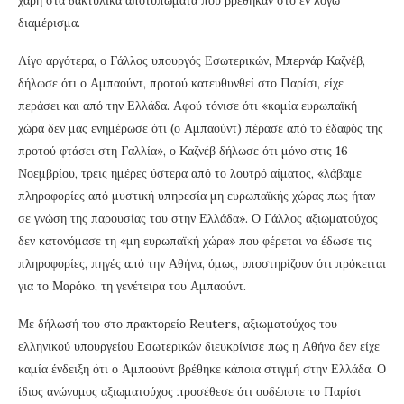
διαμέρισμα.
Λίγο αργότερα, ο Γάλλος υπουργός Εσωτερικών, Μπερνάρ Καζνέβ,
δήλωσε ότι ο Αμπαούντ, προτού κατευθυνθεί στο Παρίσι, είχε
περάσει και από την Ελλάδα. Αφού τόνισε ότι «καμία ευρωπαϊκή
χώρα δεν μας ενημέρωσε ότι (ο Αμπαούντ) πέρασε από το έδαφός της
προτού φτάσει στη Γαλλία», ο Καζνέβ δήλωσε ότι μόνο στις 16
Νοεμβρίου, τρεις ημέρες ύστερα από το λουτρό αίματος, «λάβαμε
πληροφορίες από μυστική υπηρεσία μη ευρωπαϊκής χώρας πως ήταν
σε γνώση της παρουσίας του στην Ελλάδα». Ο Γάλλος αξιωματούχος
δεν κατονόμασε τη «μη ευρωπαϊκή χώρα» που φέρεται να έδωσε τις
πληροφορίες, πηγές από την Αθήνα, όμως, υποστηρίζουν ότι πρόκειται
για το Μαρόκο, τη γενέτειρα του Αμπαούντ.
Με δήλωσή του στο πρακτορείο Reuters, αξιωματούχος του
ελληνικού υπουργείου Εσωτερικών διευκρίνισε πως η Αθήνα δεν είχε
καμία ένδειξη ότι ο Αμπαούντ βρέθηκε κάποια στιγμή στην Ελλάδα. Ο
ίδιος ανώνυμος αξιωματούχος προσέθεσε ότι ουδέποτε το Παρίσι