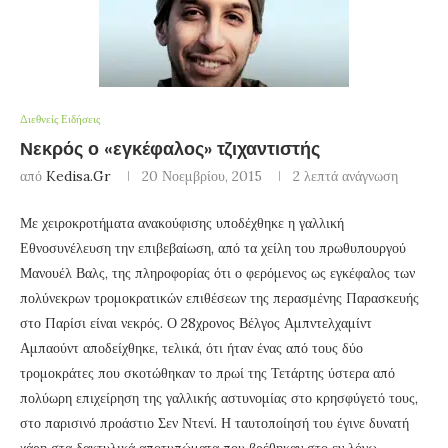
Διεθνείς Ειδήσεις
Νεκρός ο «εγκέφαλος» τζιχαντιστής
από
Kedisa.gr
20 Νοεμβρίου, 2015
2 λεπτά ανάγνωση
Με χειροκροτήματα ανακούφισης υποδέχθηκε η γαλλική
Εθνοσυνέλευση την επιβεβαίωση, από τα χείλη του πρωθυπουργού
Μανουέλ Βαλς, της πληροφορίας ότι ο φερόμενος ως εγκέφαλος των
πολύνεκρων τρομοκρατικών επιθέσεων της περασμένης Παρασκευής
στο Παρίσι είναι νεκρός. Ο 28χρονος Βέλγος Αμπντελχαμίντ
Αμπαούντ αποδείχθηκε, τελικά, ότι ήταν ένας από τους δύο
τρομοκράτες που σκοτώθηκαν το πρωί της Τετάρτης ύστερα από
πολύωρη επιχείρηση της γαλλικής αστυνομίας στο κρησφύγετό τους,
στο παρισινό προάστιο Σεν Ντενί. Η ταυτοποίησή του έγινε δυνατή
χάρη στα δακτυλικά αποτυπώματα που βρέθηκαν στο εν λόγω