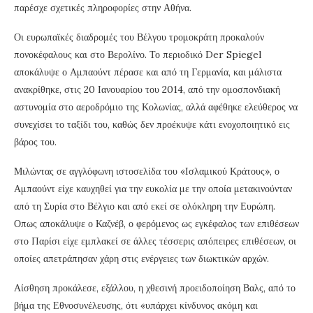
παρέσχε σχετικές πληροφορίες στην Αθήνα.
Οι ευρωπαϊκές διαδρομές του Βέλγου τρομοκράτη προκαλούν
πονοκέφαλους και στο Βερολίνο. Το περιοδικό Der Spiegel
αποκάλυψε ο Αμπαούντ πέρασε και από τη Γερμανία, και μάλιστα
ανακρίθηκε, στις 20 Ιανουαρίου του 2014, από την ομοσπονδιακή
αστυνομία στο αεροδρόμιο της Κολωνίας, αλλά αφέθηκε ελεύθερος να
συνεχίσει το ταξίδι του, καθώς δεν προέκυψε κάτι ενοχοποιητικό εις
βάρος του.
Μιλώντας σε αγγλόφωνη ιστοσελίδα του «Ισλαμικού Κράτους», ο
Αμπαούντ είχε καυχηθεί για την ευκολία με την οποία μετακινούνταν
από τη Συρία στο Βέλγιο και από εκεί σε ολόκληρη την Ευρώπη.
Οπως αποκάλυψε ο Καζνέβ, ο φερόμενος ως εγκέφαλος των επιθέσεων
στο Παρίσι είχε εμπλακεί σε άλλες τέσσερις απόπειρες επιθέσεων, οι
οποίες απετράπησαν χάρη στις ενέργειες των διωκτικών αρχών.
Αίσθηση προκάλεσε, εξάλλου, η χθεσινή προειδοποίηση Βαλς, από το
βήμα της Εθνοσυνέλευσης, ότι «υπάρχει κίνδυνος ακόμη και