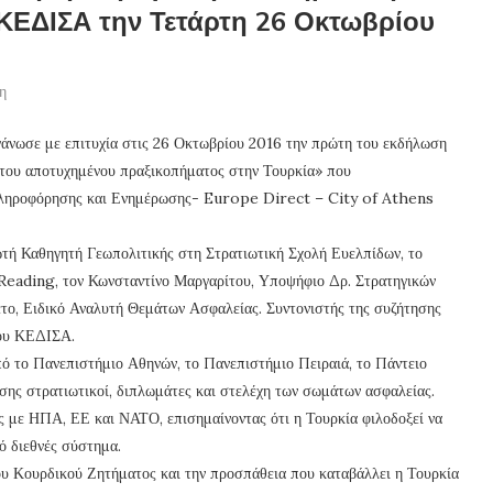
ΚΕΔΙΣΑ την Τετάρτη 26 Οκτωβρίου
η
νωσε με επιτυχία στις 26 Οκτωβρίου 2016 την πρώτη του εκδήλωση
ο του αποτυχημένου πραξικοπήματος στην Τουρκία» που
Πληροφόρησης και Ενημέρωσης- Europe Direct – City of Athens
ωτή Καθηγητή Γεωπολιτικής στη Στρατιωτική Σχολή Ευελπίδων, το
Reading, τον Κωνσταντίνο Μαργαρίτου, Υποψήφιο Δρ. Στρατηγικών
το, Ειδικό Αναλυτή Θεμάτων Ασφαλείας. Συντονιστής της συζήτησης
του ΚΕΔΙΣΑ.
ό το Πανεπιστήμιο Αθηνών, το Πανεπιστήμιο Πειραιά, το Πάντειο
ης στρατιωτικοί, διπλωμάτες και στελέχη των σωμάτων ασφαλείας.
ας με ΗΠΑ, ΕΕ και ΝΑΤΟ, επισημαίνοντας ότι η Τουρκία φιλοδοξεί να
ό διεθνές σύστημα.
ου Κουρδικού Ζητήματος και την προσπάθεια που καταβάλλει η Τουρκία