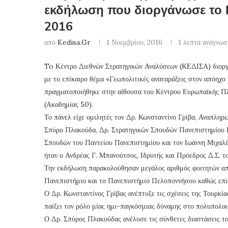
εκδήλωση που διοργάνωσε το 
2016
από
Kedisa.gr
1 Νοεμβρίου, 2016
1 λεπτά ανάγνωσ
To Κέντρο Διεθνών Στρατηγικών Αναλύσεων (ΚΕΔΙΣΑ) διοργά
με το επίκαιρο θέμα «Γεωπολιτικές αναταράξεις στον απόηχ
πραγματοποιήθηκε στην αίθουσα του Κέντρου Ευρωπαϊκής 
(Ακαδημίας 50).
Το πάνελ είχε ομιλητές τον Δρ. Κωνσταντίνο Γρίβα, Αναπληρ
Σπύρο Πλακούδα, Δρ. Στρατηγικών Σπουδών Πανεπιστημίου 
Σπουδών του Παντείου Πανεπιστημίου και τον Ιωάννη Μιχαλέ
ήταν ο Ανδρέας Γ. Μπανούτσος, Ιδρυτής και Πρόεδρος Δ.Σ. 
Την εκδήλωση παρακολούθησαν μεγάλος αριθμός φοιτητών απ
Πανεπιστήμιο και το Πανεπιστήμιο Πελοποννήσου καθώς επίσ
Ο Δρ. Κωνσταντίνος Γρίβας ανέπτυξε τις σχέσεις της Τουρκί
παίξει τον ρόλο μίας ημι-παγκόσμιας δύναμης στο πολυπολικ
Ο Δρ. Σπύρος Πλακούδας ανέλυσε τις σύνθετες διαστάσεις τ