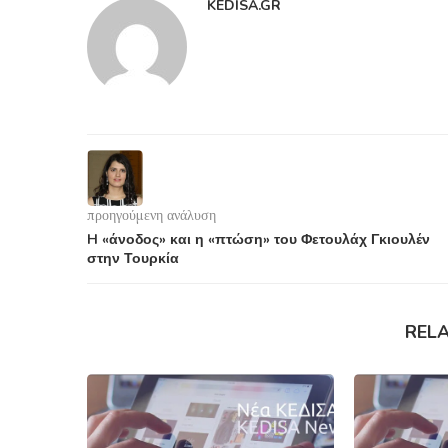
KEDISA.GR
προηγούμενη ανάλυση
H «άνοδος» και η «πτώση» του Φετουλάχ Γκιουλέν
στην Τουρκία
REL