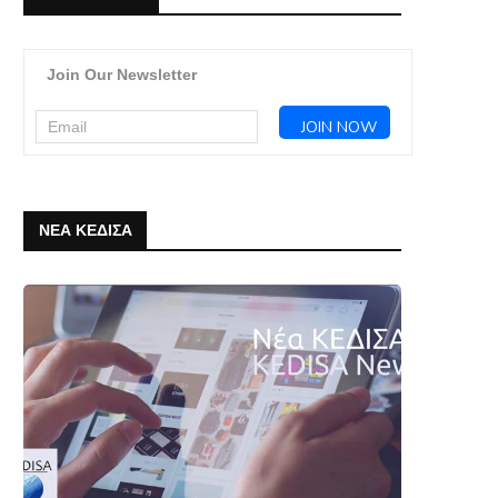
Webinar ΚΕΔΙΣΑ & Πρεσβείας της
Το ΚΕΔΙΣΑ σας εύχεται Κα
Join Our Newsletter
Λιθουανίας στην Ελλάδα: “Η
και Καλή Ανάσταση
Προεδρία...
7 Απριλίου, 2026
20 Απριλίου, 2026
ΝΕΑ ΚΕΔΙΣΑ