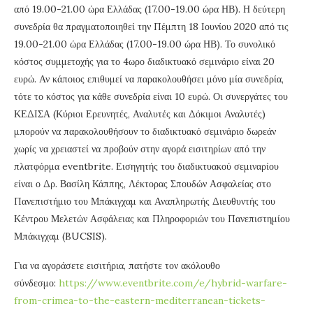
από 19.00-21.00 ώρα Ελλάδας (17.00-19.00 ώρα ΗΒ). Η δεύτερη
συνεδρία θα πραγματοποιηθεί την Πέμπτη 18 Ιουνίου 2020 από τις
19.00-21.00 ώρα Ελλάδας (17.00-19.00 ώρα ΗΒ). Το συνολικό
κόστος συμμετοχής για το 4ωρο διαδικτυακό σεμινάριο είναι 20
ευρώ. Αν κάποιος επιθυμεί να παρακολουθήσει μόνο μία συνεδρία,
τότε το κόστος για κάθε συνεδρία είναι 10 ευρώ. Οι συνεργάτες του
ΚΕΔΙΣΑ (Κύριοι Ερευνητές, Αναλυτές και Δόκιμοι Αναλυτές)
μπορούν να παρακολουθήσουν το διαδικτυακό σεμινάριο δωρεάν
χωρίς να χρειαστεί να προβούν στην αγορά εισιτηρίων από την
πλατφόρμα eventbrite. Εισηγητής του διαδικτυακού σεμιναρίου
είναι ο Δρ. Βασίλη Κάππης, Λέκτορας Σπουδών Ασφαλείας στο
Πανεπιστήμιο του Μπάκιγχαμ και Αναπληρωτής Διευθυντής του
Κέντρου Μελετών Ασφάλειας και Πληροφοριών του Πανεπιστημίου
Μπάκιγχαμ (BUCSIS).
Για να αγοράσετε εισιτήρια, πατήστε τον ακόλουθο
σύνδεσμο:
https://www.eventbrite.com/e/hybrid-warfare-
from-crimea-to-the-eastern-mediterranean-tickets-