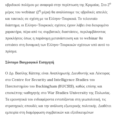
ο
υβριδικού πολέμου με αναφορά στην περίπτωση της Κριμαίας. Στο 2
η
μέρος του webinar (2
μέρα) θα αναλύσουμε τις υβριδικές απειλές
και τακτικές σε σχέση με τα Ελληνο-Τουρκικά. Το τελευταίο
διάστημα, οι Ελληνο-Τουρκικές σχέσεις έχουν λάβει ένα διευρυμένο
χαρακτήρα, πέρα από τις συμβατικές διαστάσεις, περιλαμβάνοντας
προκλήσεις όπως η παράνομη μετανάστευση και το webinar θα
εστιάσει στη δυναμική των Ελληνο-Τουρκικών σχέσεων υπό αυτό το
πρίσμα.
Σύντομο Βιογραφικό Εισηγητή
Ο Δρ. Βασίλης Κάππης είναι Αναπληρωτής Διευθυντής και Λέκτορας
στο Centre for Security and Intelligence Studies του
Πανεπιστημίου του Buckingham (BUCSIS), καθώς επίσης και
επισκέπτης-καθηγητής στο War Studies University της Πολωνίας.
Τα ερευνητικά του ενδιαφέροντα εντοπίζονται στη γεωπολιτική, τις
στρατηγικές σπουδές και την ανάλυση εξωτερικής πολιτικής. Διαθέτει
εμπειρία στη διαμόρφωση συμβατικών και εξειδικευμένων