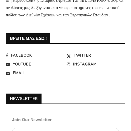
Μη Κερδοσκοπικής Εταιρίας (Αριθμός Γ.Ε.ΜΗ: 134810907000). Οι
αναλύσεις μας διεξάγονται από νέους επιστήμονες του ερευνητικού
πεδίου των Διεθνών Σχέσεων και των Στρατηγικών Σπουδών .
ΒΡΕΊΤΕ ΜΑΣ ΕΔΏ !
FACEBOOK
TWITTER
YOUTUBE
INSTAGRAM
EMAIL
NEWSLETTER
Join Our Newsletter