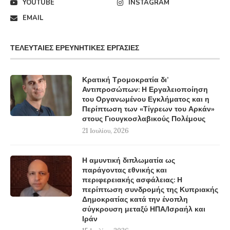
YOUTUBE
INSTAGRAM
EMAIL
ΤΕΛΕΥΤΑΊΕΣ ΕΡΕΥΝΗΤΙΚΈΣ ΕΡΓΑΣΊΕΣ
Κρατική Τρομοκρατία δι’
Αντιπροσώπων: Η Εργαλειοποίηση
του Οργανωμένου Εγκλήματος και η
Περίπτωση των «Τίγρεων του Αρκάν»
στους Γιουγκοσλαβικούς Πολέμους
21 Ιουλίου, 2026
Η αμυντική διπλωματία ως
παράγοντας εθνικής και
περιφερειακής ασφάλειας: Η
περίπτωση συνδρομής της Κυπριακής
Δημοκρατίας κατά την ένοπλη
σύγκρουση μεταξύ ΗΠΑ/Ισραήλ και
Ιράν