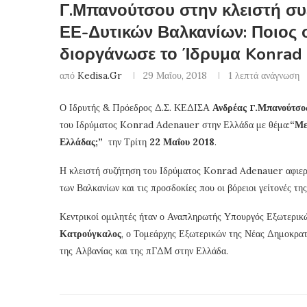
Γ.Μπανούτσου στην κλειστή συ
ΕΕ-Δυτικών Βαλκανίων: Ποιος 
διοργάνωσε το Ίδρυμα Konrad
από
Kedisa.gr
29 Μαΐου, 2018
1 λεπτά ανάγνωση
Ο Ιδρυτής & Πρόεδρος Δ.Σ. ΚΕΔΙΣΑ
Ανδρέας Γ.Μπανούτσο
του Ιδρύματος Konrad Adenauer στην Ελλάδα με θέμα:
“Με
Ελλάδας;”
την Τρίτη
22 Μαΐου 2018
.
Η κλειστή συζήτηση του Ιδρύματος Konrad Adenauer αφιερώ
των Βαλκανίων και τις προσδοκίες που οι βόρειοι γείτονές της
Κεντρικοί ομιλητές ήταν ο Αναπληρωτής Υπουργός Εξωτερικώ
Κατρούγκαλος
, ο Τομεάρχης Εξωτερικών της Νέας Δημοκρατ
της Αλβανίας και της πΓΔΜ στην Ελλάδα.