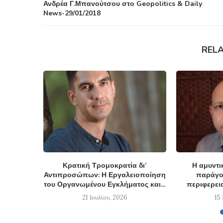
Ανδρέα Γ.Μπανούτσου στο Geopolitics & Daily
News-29/01/2018
REL
Κρατική Τρομοκρατία δι’
Η αμυντι
Αντιπροσώπων: Η Εργαλειοποίηση
παράγον
του Οργανωμένου Εγκλήματος και...
περιφερεια
21 Ιουλίου, 2026
15