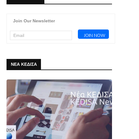
Join Our Newsletter
ΝΕΑ ΚΕΔΙΣΑ
Ελληνοτουρκικά 2026: Στρατηγικά
Η Εξέλιξη της Στρατηγι
Αδιέξοδα & Κρίσιμες αποφάσεις –
Ταυτότητας της ΕΕ μέσα από
Από τα...
4 Μαΐου, 2026
30 Μαΐου, 2026