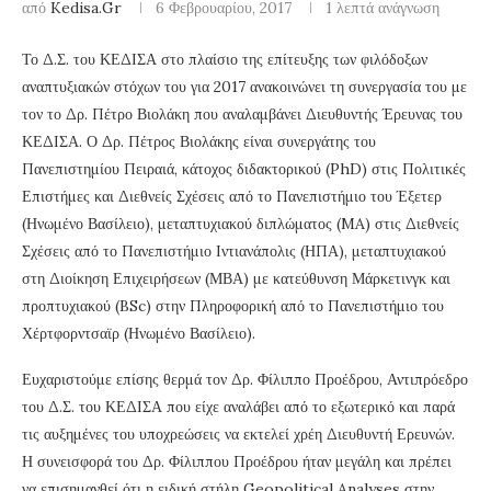
από
Kedisa.gr
6 Φεβρουαρίου, 2017
1 λεπτά ανάγνωση
Το Δ.Σ. του ΚΕΔΙΣΑ στο πλαίσιο της επίτευξης των φιλόδοξων
αναπτυξιακών στόχων του για 2017 ανακοινώνει τη συνεργασία του με
τον το Δρ. Πέτρο Βιολάκη που αναλαμβάνει Διευθυντής Έρευνας του
ΚΕΔΙΣΑ. Ο Δρ. Πέτρος Βιολάκης είναι συνεργάτης του
Πανεπιστημίου Πειραιά, κάτοχος διδακτορικού (PhD) στις Πολιτικές
Επιστήμες και Διεθνείς Σχέσεις από το Πανεπιστήμιο του Έξετερ
(Ηνωμένο Βασίλειο), μεταπτυχιακού διπλώματος (MA) στις Διεθνείς
Σχέσεις από το Πανεπιστήμιο Ιντιανάπολις (ΗΠΑ), μεταπτυχιακού
στη Διοίκηση Επιχειρήσεων (ΜΒΑ) με κατεύθυνση Μάρκετινγκ και
προπτυχιακού (BSc) στην Πληροφορική από το Πανεπιστήμιο του
Χέρτφορντσαϊρ (Ηνωμένο Βασίλειο).
Ευχαριστούμε επίσης θερμά τον Δρ. Φίλιππο Προέδρου, Αντιπρόεδρο
του Δ.Σ. του ΚΕΔΙΣΑ που είχε αναλάβει από το εξωτερικό και παρά
τις αυξημένες του υποχρεώσεις να εκτελεί χρέη Διευθυντή Ερευνών.
Η συνεισφορά του Δρ. Φίλιππου Προέδρου ήταν μεγάλη και πρέπει
να επισημανθεί ότι η ειδική στήλη Geopolitical Analyses στην