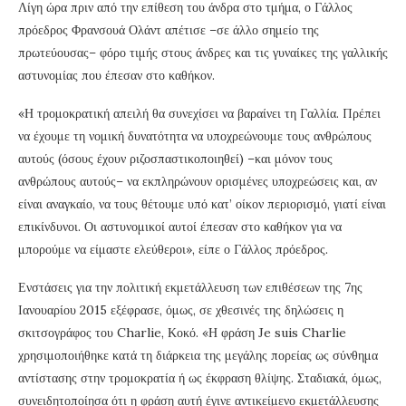
Λίγη ώρα πριν από την επίθεση του άνδρα στο τμήμα, ο Γάλλος
πρόεδρος Φρανσουά Ολάντ απέτισε –σε άλλο σημείο της
πρωτεύουσας– φόρο τιμής στους άνδρες και τις γυναίκες της γαλλικής
αστυνομίας που έπεσαν στο καθήκον.
«Η τρομοκρατική απειλή θα συνεχίσει να βαραίνει τη Γαλλία. Πρέπει
να έχουμε τη νομική δυνατότητα να υποχρεώνουμε τους ανθρώπους
αυτούς (όσους έχουν ριζοσπαστικοποιηθεί) –και μόνον τους
ανθρώπους αυτούς– να εκπληρώνουν ορισμένες υποχρεώσεις και, αν
είναι αναγκαίο, να τους θέτουμε υπό κατ’ οίκον περιορισμό, γιατί είναι
επικίνδυνοι. Οι αστυνομικοί αυτοί έπεσαν στο καθήκον για να
μπορούμε να είμαστε ελεύθεροι», είπε ο Γάλλος πρόεδρος.
Ενστάσεις για την πολιτική εκμετάλλευση των επιθέσεων της 7ης
Ιανουαρίου 2015 εξέφρασε, όμως, σε χθεσινές της δηλώσεις η
σκιτσογράφος του Charlie, Κοκό. «Η φράση Je suis Charlie
χρησιμοποιήθηκε κατά τη διάρκεια της μεγάλης πορείας ως σύνθημα
αντίστασης στην τρομοκρατία ή ως έκφραση θλίψης. Σταδιακά, όμως,
συνειδητοποίησα ότι η φράση αυτή έγινε αντικείμενο εκμετάλλευσης